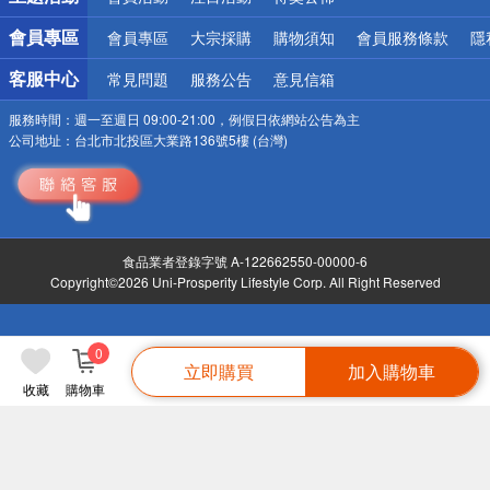
會員專區
會員專區
大宗採購
購物須知
會員服務條款
隱
客服中心
常見問題
服務公告
意見信箱
服務時間：
週一至週日 09:00-21:00，例假日依網站公告為主
公司地址：
台北市北投區大業路136號5樓 (台灣)
食品業者登錄字號 A-122662550-00000-6
Copyright©2026 Uni-Prosperity Lifestyle Corp. All Right Reserved
0
立即購買
加入購物車
收藏
購物車