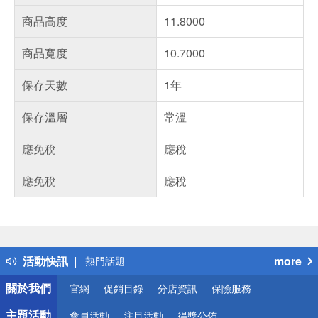
商品高度
11.8000
商品寬度
10.7000
保存天數
1年
保存溫層
常溫
應免稅
應稅
應免稅
應稅
偏遠地區配送
詐騙網頁！請小心！
得獎公告
活動快訊
more
熱門話題
銀行優惠
關於我們
官網
促銷目錄
分店資訊
保險服務
偏遠地區配送
詐騙網頁！請小心！
主題活動
會員活動
注目活動
得獎公佈