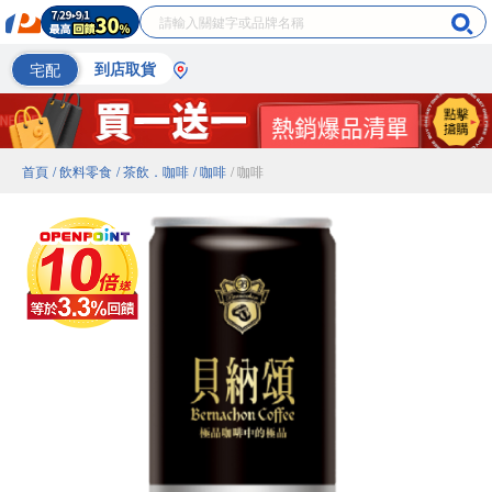
宅配
到店取貨
首頁
/ 飲料零食
/ 茶飲．咖啡
/ 咖啡
/ 咖啡