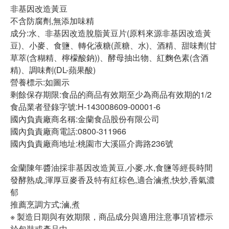
非基因改造黃豆
不含防腐劑,無添加味精
成分:水、非基因改造脫脂黃豆片(原料來源非基因改造黃
豆)、小麥、食鹽、轉化液糖(蔗糖、水)、酒精、甜味劑(甘
草萃(含糊精、檸檬酸鈉))、酵母抽出物、紅麴色素(含酒
精)、調味劑(DL-蘋果酸)
營養標示:如圖示
剩餘保存期限:食品的商品有效期至少為商品有效期的1/2
食品業者登錄字號:H-143008609-00001-6
國內負責廠商名稱:金蘭食品股份有限公司
國內負責廠商電話:0800-311966
國內負責廠商地址:桃園市大溪區介壽路236號
金蘭陳年醬油採非基因改造黃豆,小麥,水,食鹽等經長時間
發酵熟成,渾厚豆麥香及特有紅棕色,適合滷煮,快炒,香氣濃
郁
推薦烹調方式:滷,煮
※ 製造日期與有效期限，商品成分與適用注意事項皆標示
於包裝或產品中