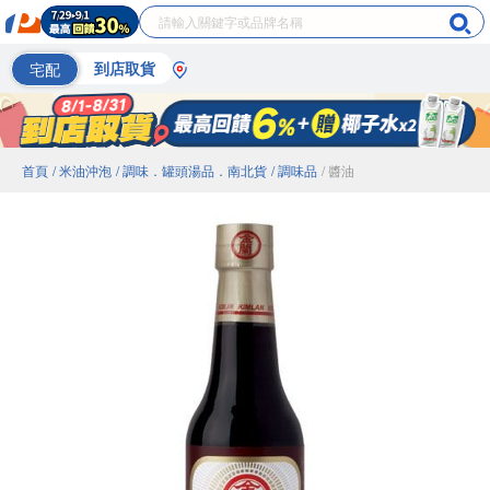
宅配
到店取貨
首頁
/ 米油沖泡
/ 調味．罐頭湯品．南北貨
/ 調味品
/ 醬油