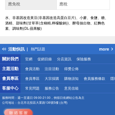
應免稅
應稅
水、非基因改造黃豆(非基因改造高蛋白豆片)、小麥、食鹽、糖、
酒精、甜味劑(甘草萃(含糊精,檸檬酸鈉))、酵母抽出物、紅麴色
素、調味劑(DL-蘋果酸)
偏遠地區配送
詐騙網頁！請小心！
得獎公告
活動快訊
more
熱門話題
銀行優惠
關於我們
官網
促銷目錄
分店資訊
保險服務
偏遠地區配送
詐騙網頁！請小心！
主題活動
會員活動
注目活動
得獎公佈
會員專區
會員專區
大宗採購
購物須知
會員服務條款
隱
客服中心
常見問題
服務公告
意見信箱
服務時間：
週一至週日 09:00-21:00，例假日依網站公告為主
公司地址：
台北市北投區大業路136號5樓 (台灣)