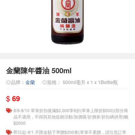
金蘭陳年醬油 500ml
◎品牌：
金蘭
◎規格： 500ml毫升 x 1 x 1Bottle瓶
$
69
8/8-8/10 單筆折扣後滿$2,000享9折(單筆上限折$500)(部分商
品不適用，不得與其他促銷活動/加價購/折價券/折扣碼併用)離
$2000
即日起-9/1 不限金額下單贈$200券(單筆不累贈，請注意訂單