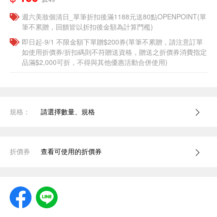
週六美妝個清日_單筆折扣後滿1188元送80點OPENPOINT(單
筆不累贈，回饋皆以折扣後金額為計算門檻)
即日起-9/1 不限金額下單贈$200券(單筆不累贈，請注意訂單
如使用折價券/折扣碼則不符贈送資格，贈送之折價券消費指定
品滿$2,000可折，不得與其他優惠活動合併使用)
規格：
請選擇數量、規格
折價券
查看可使用的折價券