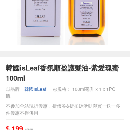
韓國isLeaf香氛順盈護髮油-紫愛瑰蜜
100ml
◎品牌：
韓國isLeaf
◎規格： 100ml毫升 x 1 x 1PC
瓶
不參加全站現折優惠，折價券&折扣碼活動與買一送一多
件優惠不得併用
$
199
$249