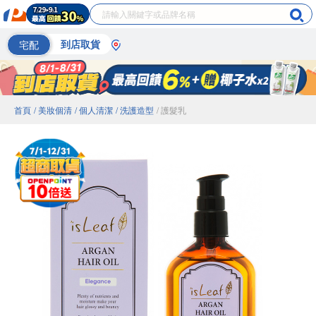
宅配
到店取貨
首頁
/ 美妝個清
/ 個人清潔
/ 洗護造型
/ 護髮乳