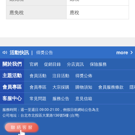
應免稅
應稅
偏遠地區配送
詐騙網頁！請小心！
得獎公告
活動快訊
more
熱門話題
銀行優惠
關於我們
官網
促銷目錄
分店資訊
保險服務
偏遠地區配送
詐騙網頁！請小心！
主題活動
會員活動
注目活動
得獎公佈
會員專區
會員專區
大宗採購
購物須知
會員服務條款
隱
客服中心
常見問題
服務公告
意見信箱
服務時間：
週一至週日 09:00-21:00，例假日依網站公告為主
公司地址：
台北市北投區大業路136號5樓 (台灣)