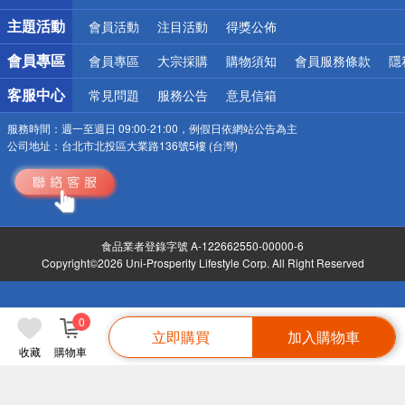
詐騙網頁！請小心！
主題活動
會員活動
注目活動
得獎公佈
會員專區
會員專區
大宗採購
購物須知
會員服務條款
隱
客服中心
常見問題
服務公告
意見信箱
服務時間：
週一至週日 09:00-21:00，例假日依網站公告為主
公司地址：
台北市北投區大業路136號5樓 (台灣)
食品業者登錄字號 A-122662550-00000-6
Copyright©2026 Uni-Prosperity Lifestyle Corp. All Right Reserved
0
立即購買
加入購物車
收藏
購物車