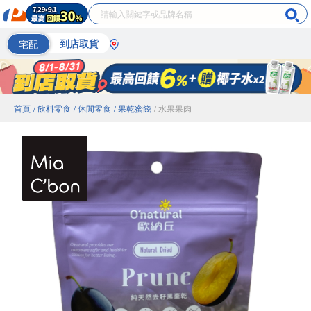
宅配
到店取貨
首頁
/ 飲料零食
/ 休閒零食
/ 果乾蜜餞
/ 水果果肉