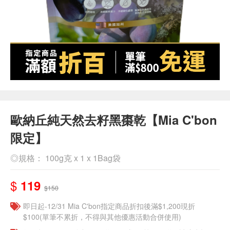
歐納丘純天然去籽黑棗乾【Mia C'bon
限定】
◎規格： 100g克 x 1 x 1Bag袋
$
119
$150
即日起-12/31 Mia C'bon指定商品折扣後滿$1,200現折
$100(單筆不累折，不得與其他優惠活動合併使用)