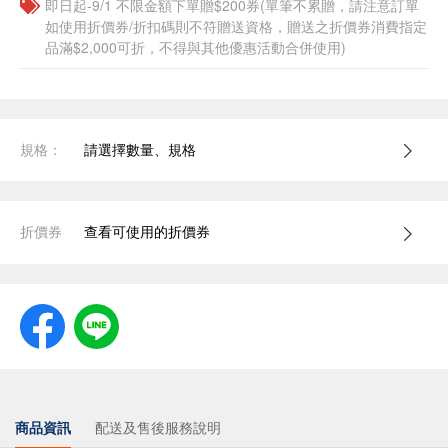
即日起-9/1 不限金額下單贈$200券(單筆不累贈，請注意訂單
如使用折價券/折扣碼則不符贈送資格，贈送之折價券消費指定
品滿$2,000可折，不得與其他優惠活動合併使用)
規格：
請選擇數量、規格
折價券
查看可使用的折價券
商品資訊
配送及售後服務說明