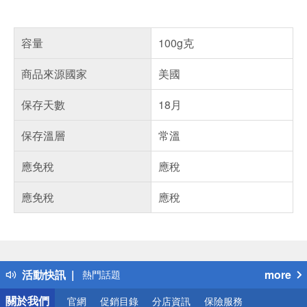
容量
100g克
商品來源國家
美國
保存天數
18月
保存溫層
常溫
應免稅
應稅
應免稅
應稅
偏遠地區配送
詐騙網頁！請小心！
得獎公告
活動快訊
more
熱門話題
銀行優惠
關於我們
官網
促銷目錄
分店資訊
保險服務
偏遠地區配送