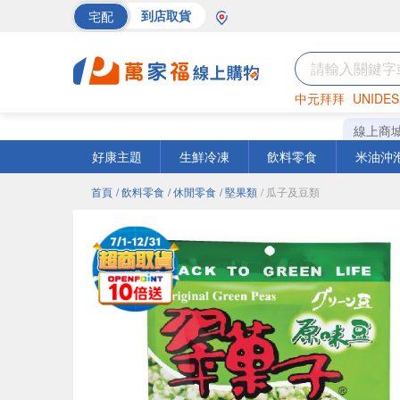
宅配
到店取貨
中元拜拜
UNIDES
海苔
巧克力
罐頭
線上商
好康主題
生鮮冷凍
飲料零食
米油沖
首頁
/ 飲料零食
/ 休閒零食
/ 堅果類
/ 瓜子及豆類