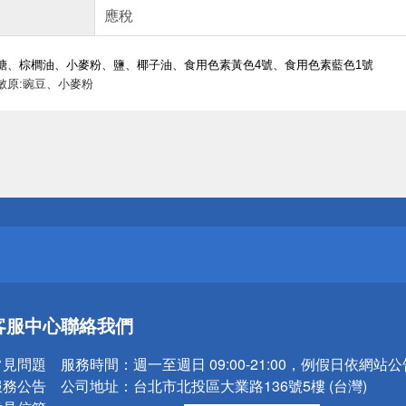
應稅
糖、棕櫚油、小麥粉、鹽、椰子油、食用色素黃色4號、食用色素藍色1號
敏原:豌豆、小麥粉
送
請小心！
送
客服中心
聯絡我們
請小心！
常見問題
服務時間：
週一至週日 09:00-21:00，例假日依網站
服務公告
公司地址：
台北市北投區大業路136號5樓 (台灣)