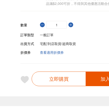
品滿$2,000可折，不得與其他優惠活動合
數量
訂單類型
一般訂單
出貨方式
宅配/到店取貨/超商取貨
折價券
查看適用折價券
立即購買
加