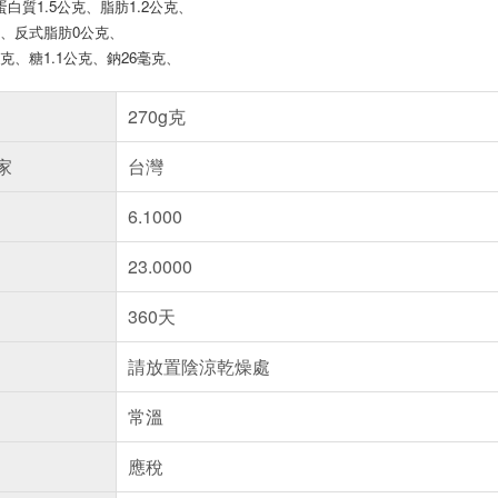
蛋白質1.5公克、脂肪1.2公克、
克、反式脂肪0公克、
公克、糖1.1公克、鈉26毫克、
270g克
家
台灣
6.1000
23.0000
360天
請放置陰涼乾燥處
常溫
應稅