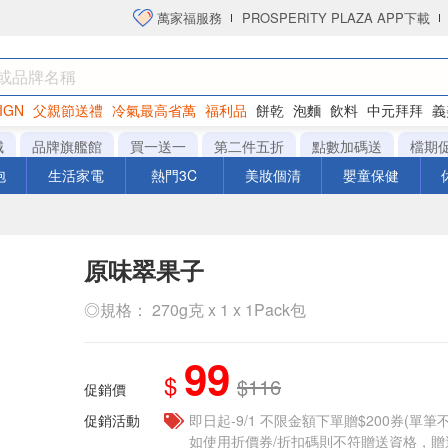
萬家福服務
PROSPERITY PLAZA APP下載
IGN
父親節送禮
冷氣最高省萬
福利品
餅乾
泡麵
飲料
中元拜拜
義
衛生紙
城
品牌旗艦館
買一送一
第二件五折
點數加碼送
檔期
泡
生活家電
熱門3C
美妝個清
嬰童保健
原味翠果子
◎規格： 270g克 x 1 x 1Pack包
99
$
$116
促銷價
促銷活動
即日起-9/1 不限金額下單贈$200券(單
如使用折價券/折扣碼則不符贈送資格，