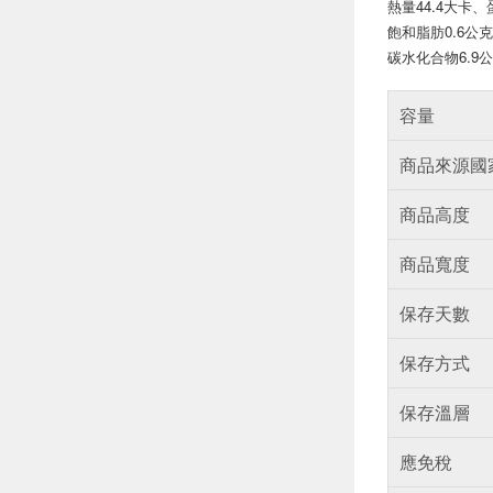
熱量44.4大卡、
飽和脂肪0.6公
碳水化合物6.9
容量
商品來源國
商品高度
商品寬度
保存天數
保存方式
保存溫層
應免稅