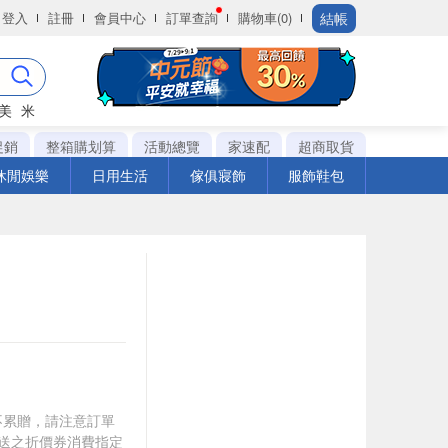
結帳
登入
註冊
會員中心
訂單查詢
購物車(0)
美
米
促銷
整箱購划算
活動總覽
家速配
超商取貨
休閒娛樂
日用生活
傢俱寢飾
服飾鞋包
筆不累贈，請注意訂單
贈送之折價券消費指定