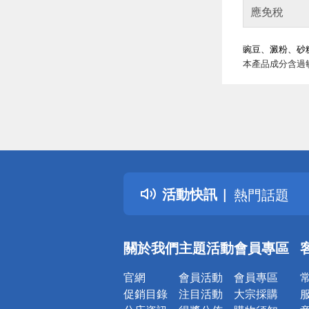
應免稅
豌豆、澱粉、砂
本產品成分含過
偏遠地區配
詐騙網頁！
得獎公告
活動快訊
熱門話題
銀行優惠
偏遠地區配
關於我們
主題活動
會員專區
詐騙網頁！
官網
會員活動
會員專區
促銷目錄
注目活動
大宗採購