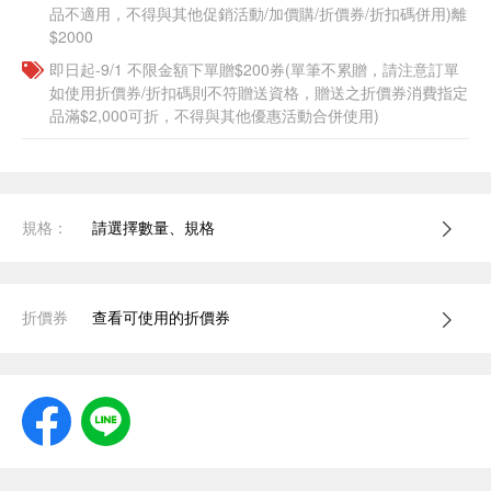
品不適用，不得與其他促銷活動/加價購/折價券/折扣碼併用)離
$2000
即日起-9/1 不限金額下單贈$200券(單筆不累贈，請注意訂單
如使用折價券/折扣碼則不符贈送資格，贈送之折價券消費指定
品滿$2,000可折，不得與其他優惠活動合併使用)
規格：
請選擇數量、規格
折價券
查看可使用的折價券