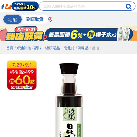
宅配
到店取貨
首頁
/ 米油沖泡
/ 調味．罐頭湯品．南北貨
/ 調味品
/ 醬油