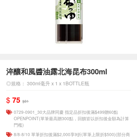
淬釀和風醬油露北海昆布300ml
◎規格： 300ml毫升 x 1 x 1BOTTLE瓶
$
75
$81
0729-0901_30大品牌同慶 指定品折扣後滿$499贈60點
OPENPOINT(單筆最高贈300點，回饋皆以折扣後金額為計算
門檻)
8/8-8/10 單筆折扣後滿$2,000享9折(單筆上限折$500)(部分商