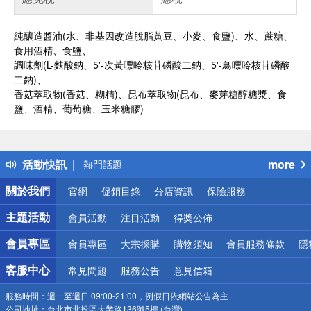
純釀造醬油(水、非基因改造脫脂黃豆、小麥、食鹽)、水、蔗糖、
食用酒精、食鹽、
調味劑(L-麩酸鈉、5'-次黃嘌呤核苷磷酸二鈉、5'-鳥嘌呤核苷磷酸
二鈉)、
香菇萃取物(香菇、糊精)、昆布萃取物(昆布、麥芽糖醇糖漿、食
鹽、酒精、葡萄糖、玉米糖膠)
偏遠地區配送
詐騙網頁！請小心！
得獎公告
活動快訊
more
熱門話題
銀行優惠
關於我們
官網
促銷目錄
分店資訊
保險服務
偏遠地區配送
詐騙網頁！請小心！
主題活動
會員活動
注目活動
得獎公佈
會員專區
會員專區
大宗採購
購物須知
會員服務條款
隱
客服中心
常見問題
服務公告
意見信箱
服務時間：
週一至週日 09:00-21:00，例假日依網站公告為主
公司地址：
台北市北投區大業路136號5樓 (台灣)