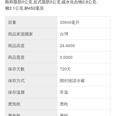
飽和脂肪0公克.反式脂肪0公克.碳水化合物2.8公克.
糖2.1公克.鈉452毫克
容量
300ml毫升
商品來源國家
台灣
商品高度
24.4000
商品寬度
5.5000
保存天數
720天
保存方式
開封後請冷藏
保存溫層
常溫
應免稅
應稅
應免稅
應稅