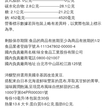
反式脂肪: 0公克---------------------------0公克
碳水化合物: 2.8公克-----------------28.1公克
糖: 2.1公克-----------------------------21.2公克
鈉: 452毫克----------------------------4520毫克
營養標示數據若與包裝上略有差異時，以實際包裝上標示
為準。
剩餘保存期限:食品的商品有效期至少為商品有效期的1/2
食品業者登錄字號:A-111347802-00000-4
國內負責廠商名稱:味全食品工業股份有限公司
國內負責廠商電話:0800-021007
國內負責廠商地址:台北市中山區松江路125號
淬釀堅持選用美國非基因改造黃豆.
搭配來自日本北海道鮮味豐富的昆布,萃取其甘鮮的菁華,
滋味圓潤飽滿,呈現昆布風味自然鮮甜的口感.
1000字第04PR000301號
每份10毫升/本包裝含30份
熱量13.6 大卡.蛋白質0.6公克.脂肪0公克.