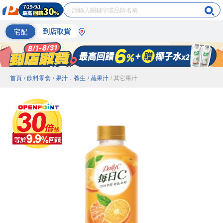
宅配
到店取貨
首頁
/ 飲料零食
/ 果汁．養生
/ 蔬果汁
/ 其它果汁