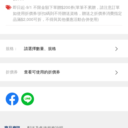
即日起-9/1 不限金額下單贈$200券(單筆不累贈，請注意訂單
如使用折價券/折扣碼則不符贈送資格，贈送之折價券消費指定
品滿$2,000可折，不得與其他優惠活動合併使用)
規格：
請選擇數量、規格
折價券
查看可使用的折價券
商品資訊
配送及售後服務說明