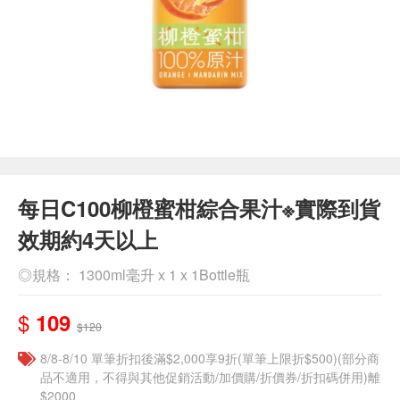
每日C100柳橙蜜柑綜合果汁※實際到貨
效期約4天以上
◎規格： 1300ml毫升 x 1 x 1Bottle瓶
$
109
$120
8/8-8/10 單筆折扣後滿$2,000享9折(單筆上限折$500)(部分商
品不適用，不得與其他促銷活動/加價購/折價券/折扣碼併用)離
$2000