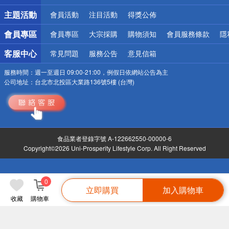
詐騙網頁！請小心！
主題活動
會員活動
注目活動
得獎公佈
會員專區
會員專區
大宗採購
購物須知
會員服務條款
隱
客服中心
常見問題
服務公告
意見信箱
服務時間：
週一至週日 09:00-21:00，例假日依網站公告為主
公司地址：
台北市北投區大業路136號5樓 (台灣)
食品業者登錄字號 A-122662550-00000-6
Copyright©2026 Uni-Prosperity Lifestyle Corp. All Right Reserved
0
立即購買
加入購物車
收藏
購物車