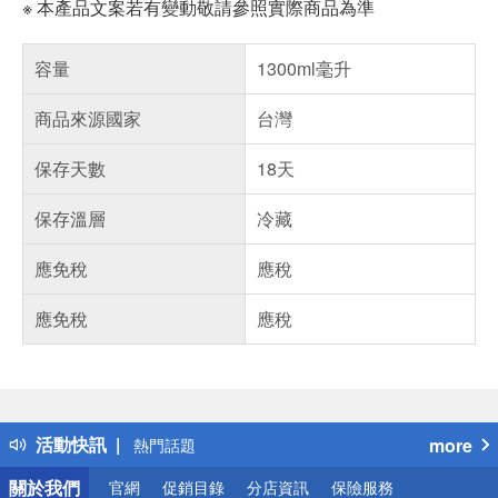
※ 本產品文案若有變動敬請參照實際商品為準
容量
1300ml毫升
商品來源國家
台灣
保存天數
18天
保存溫層
冷藏
應免稅
應稅
應免稅
應稅
偏遠地區配送
詐騙網頁！請小心！
得獎公告
活動快訊
more
熱門話題
銀行優惠
關於我們
官網
促銷目錄
分店資訊
保險服務
偏遠地區配送