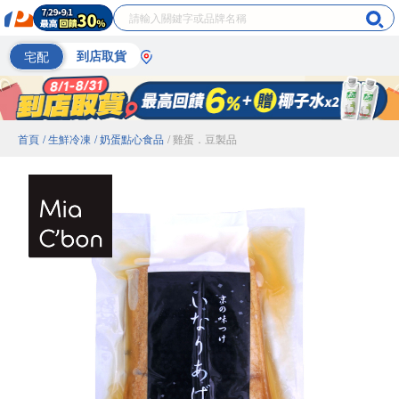
宅配
到店取貨
首頁
/ 生鮮冷凍
/ 奶蛋點心食品
/ 雞蛋．豆製品