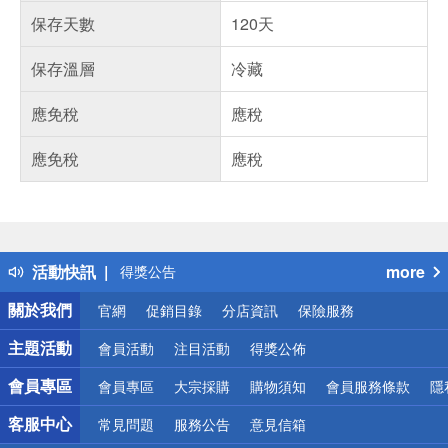
保存天數
120天
保存溫層
冷藏
應免稅
應稅
應免稅
應稅
偏遠地區配送
詐騙網頁！請小心！
得獎公告
活動快訊
more
熱門話題
銀行優惠
關於我們
官網
促銷目錄
分店資訊
保險服務
偏遠地區配送
詐騙網頁！請小心！
主題活動
會員活動
注目活動
得獎公佈
會員專區
會員專區
大宗採購
購物須知
會員服務條款
隱
客服中心
常見問題
服務公告
意見信箱