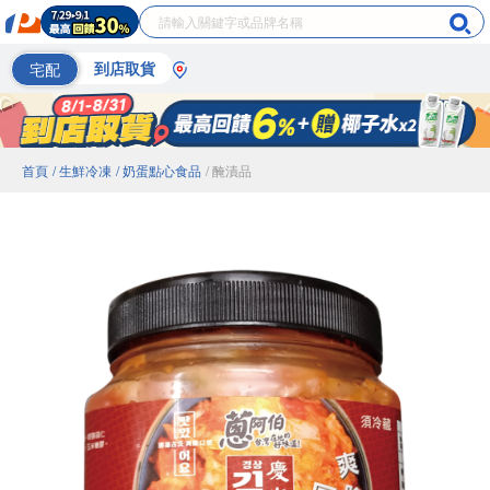
宅配
到店取貨
首頁
/ 生鮮冷凍
/ 奶蛋點心食品
/ 醃漬品