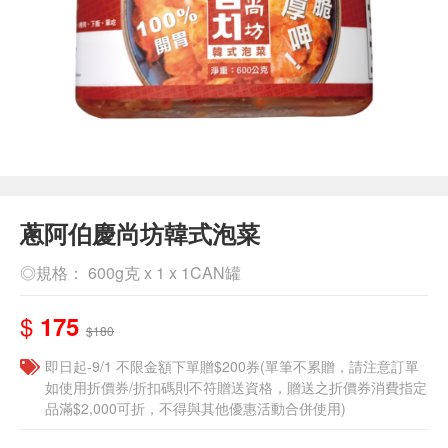
蔥阿伯慶尚坊韓式泡菜
◎規格： 600g克 x 1 x 1CAN罐
$
175
$180
即日起-9/1 不限金額下單贈$200券(單筆不累贈，請注意訂單
如使用折價券/折扣碼則不符贈送資格，贈送之折價券消費指定
品滿$2,000可折，不得與其他優惠活動合併使用)