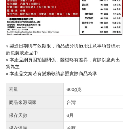
※ 製造日期與有效期限，商品成分與適用注意事項皆標示
於包裝或產品中
※ 本產品網頁因拍攝關係，圖檔略有差異，實際以廠商出
貨為主
※ 本產品文案若有變動敬請參照實際商品為準
容量
600g克
商品來源國家
台灣
保存天數
6月
保存溫層
冷藏