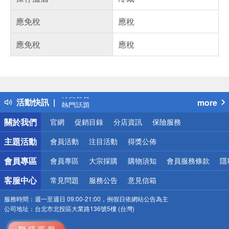
應免稅
應稅
應免稅
應稅
偏遠地區配送
詐騙網頁！請小心！
得獎公告
活動快訊
more
熱門話題
銀行優惠
關於我們
官網
促銷目錄
分店資訊
保險服務
偏遠地區配送
詐騙網頁！請小心！
主題活動
會員活動
注目活動
得獎公佈
會員專區
會員專區
大宗採購
購物須知
會員服務條款
隱
客服中心
常見問題
服務公告
意見信箱
服務時間：
週一至週日 09:00-21:00，例假日依網站公告為主
公司地址：
台北市北投區大業路136號5樓 (台灣)