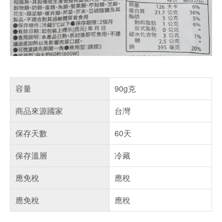
容量
90g克
商品來源國家
台灣
保存天數
60天
保存溫層
冷藏
應免稅
應稅
應免稅
應稅