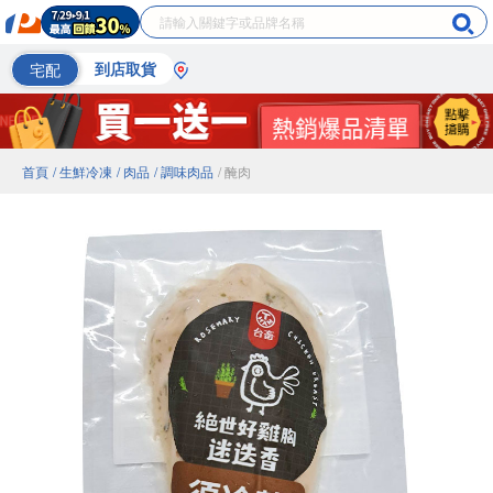
宅配
到店取貨
首頁
/ 生鮮冷凍
/ 肉品
/ 調味肉品
/ 醃肉