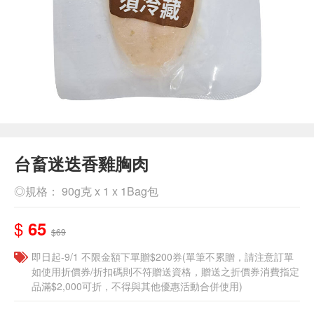
台畜迷迭香雞胸肉
◎規格： 90g克 x 1 x 1Bag包
$
65
$69
即日起-9/1 不限金額下單贈$200券(單筆不累贈，請注意訂單
如使用折價券/折扣碼則不符贈送資格，贈送之折價券消費指定
品滿$2,000可折，不得與其他優惠活動合併使用)