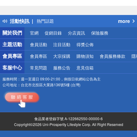
偏遠地區配送
詐騙網頁！請小心！
得獎公告
活動快訊
more
熱門話題
銀行優惠
關於我們
官網
促銷目錄
分店資訊
保險服務
偏遠地區配送
詐騙網頁！請小心！
主題活動
會員活動
注目活動
得獎公佈
會員專區
會員專區
大宗採購
購物須知
會員服務條款
隱
客服中心
常見問題
服務公告
意見信箱
服務時間：
週一至週日 09:00-21:00，例假日依網站公告為主
公司地址：
台北市北投區大業路136號5樓 (台灣)
食品業者登錄字號 A-122662550-00000-6
Copyright©2026 Uni-Prosperity Lifestyle Corp. All Right Reserved