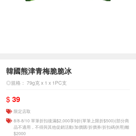
韓國熊津青梅脆脆冰
◎規格： 79g克 x 1 x 1PC支
$
39
限定店取
8/8-8/10 單筆折扣後滿$2,000享9折(單筆上限折$500)(部分商
品不適用，不得與其他促銷活動/加價購/折價券/折扣碼併用)離
$2000