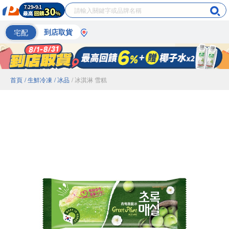
宅配
到店取貨
首頁
/ 生鮮冷凍
/ 冰品
/ 冰淇淋 雪糕