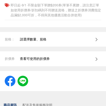
即日起-9/1 不限金額下單贈$200券(單筆不累贈，請注意訂單
如使用折價券/折扣碼則不符贈送資格，贈送之折價券消費指定
品滿$2,000可折，不得與其他優惠活動合併使用)
規格：
請選擇數量、規格
折價券
查看可使用的折價券
商品資訊
配送及售後服務說明