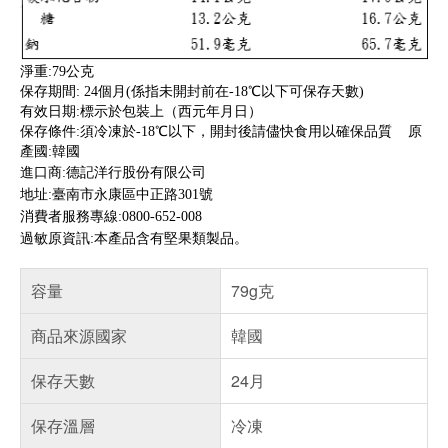
淨重:79公克
保存期間: 24個月(係指未開封前在-18℃以下可保存天數)
有效日期:標示於包裝上（西元年月日）
保存條件:須冷凍於-18℃以下，開封後請儘快食用以確保品質    原
產國:韓國
進口商:德記洋行股份有限公司
地址:臺南市永康區中正路301號 
消費者服務專線:0800-652-008
過敏原資訊:本產品含有堅果類製品。
容量
79g克
商品來源國家
韓國
保存天數
24月
保存溫層
冷凍