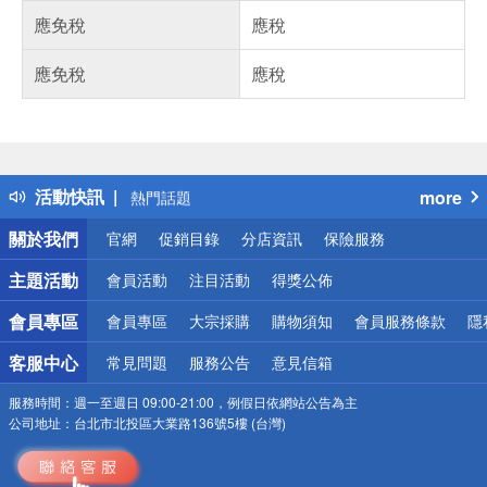
應免稅
應稅
應免稅
應稅
偏遠地區配送
詐騙網頁！請小心！
得獎公告
活動快訊
more
熱門話題
銀行優惠
關於我們
官網
促銷目錄
分店資訊
保險服務
偏遠地區配送
詐騙網頁！請小心！
主題活動
會員活動
注目活動
得獎公佈
會員專區
會員專區
大宗採購
購物須知
會員服務條款
隱
客服中心
常見問題
服務公告
意見信箱
服務時間：
週一至週日 09:00-21:00，例假日依網站公告為主
公司地址：
台北市北投區大業路136號5樓 (台灣)