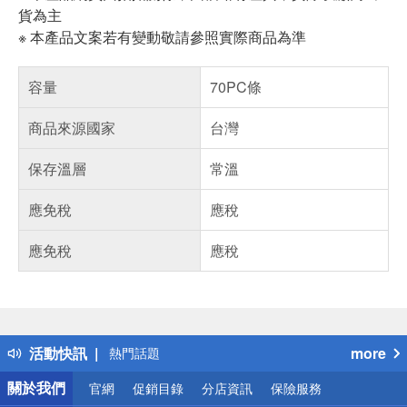
貨為主
※ 本產品文案若有變動敬請參照實際商品為準
容量
70PC條
商品來源國家
台灣
保存溫層
常溫
應免稅
應稅
應免稅
應稅
偏遠地區配送
詐騙網頁！請小心！
得獎公告
活動快訊
more
熱門話題
銀行優惠
關於我們
官網
促銷目錄
分店資訊
保險服務
偏遠地區配送