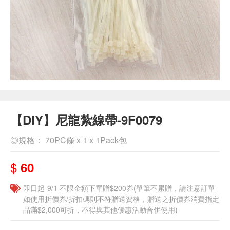
【DIY】尼龍紮線帶-9F0079
◎規格： 70PC條 x 1 x 1Pack包
$
60
即日起-9/1 不限金額下單贈$200券(單筆不累贈，請注意訂單
如使用折價券/折扣碼則不符贈送資格，贈送之折價券消費指定
品滿$2,000可折，不得與其他優惠活動合併使用)