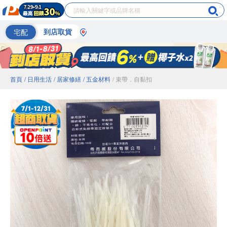
宅配
到店取貨
首頁
/ 日用生活
/ 居家修繕
/ 五金材料
/ 束帶．自黏扣