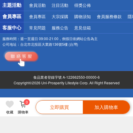
詐騙網頁！請小心！
主題活動
會員活動
注目活動
得獎公佈
會員專區
會員專區
大宗採購
購物須知
會員服務條款
隱
客服中心
常見問題
服務公告
意見信箱
服務時間：
週一至週日 09:00-21:00，例假日依網站公告為主
公司地址：
台北市北投區大業路136號5樓 (台灣)
食品業者登錄字號 A-122662550-00000-6
Copyright©2026 Uni-Prosperity Lifestyle Corp. All Right Reserved
0
立即購買
加入購物車
收藏
購物車