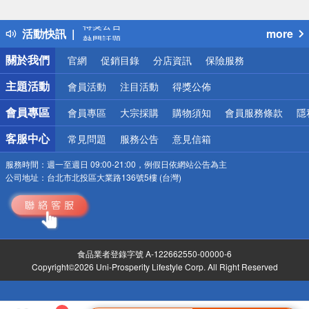
詐騙網頁！請小心！
得獎公告
活動快訊
more
熱門話題
銀行優惠
關於我們
官網
促銷目錄
分店資訊
保險服務
偏遠地區配送
詐騙網頁！請小心！
主題活動
會員活動
注目活動
得獎公佈
會員專區
會員專區
大宗採購
購物須知
會員服務條款
隱
客服中心
常見問題
服務公告
意見信箱
服務時間：
週一至週日 09:00-21:00，例假日依網站公告為主
公司地址：
台北市北投區大業路136號5樓 (台灣)
食品業者登錄字號 A-122662550-00000-6
Copyright©2026 Uni-Prosperity Lifestyle Corp. All Right Reserved