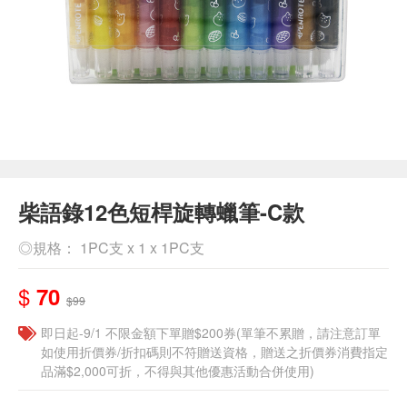
柴語錄12色短桿旋轉蠟筆-C款
◎規格： 1PC支 x 1 x 1PC支
$
70
$99
即日起-9/1 不限金額下單贈$200券(單筆不累贈，請注意訂單
如使用折價券/折扣碼則不符贈送資格，贈送之折價券消費指定
品滿$2,000可折，不得與其他優惠活動合併使用)