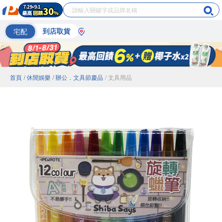
宅配
到店取貨
首頁
/ 休閒娛樂
/ 辦公．文具節慶品
/ 文具用品