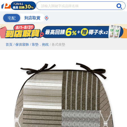
宅配
到店取貨
首頁
/ 傢俱寢飾
/ 靠墊．抱枕
/ 各式坐墊