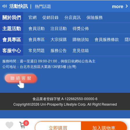
活動快訊
more
熱門話題
銀行優惠
關於我們
官網
促銷目錄
分店資訊
保險服務
偏遠地區配送
詐騙網頁！請小心！
主題活動
會員活動
注目活動
得獎公佈
會員專區
會員專區
大宗採購
購物須知
會員服務條款
隱
客服中心
常見問題
服務公告
意見信箱
服務時間：
週一至週日 09:00-21:00，例假日依網站公告為主
公司地址：
台北市北投區大業路136號5樓 (台灣)
食品業者登錄字號 A-122662550-00000-6
Copyright©2026 Uni-Prosperity Lifestyle Corp. All Right Reserved
0
立即購買
加入購物車