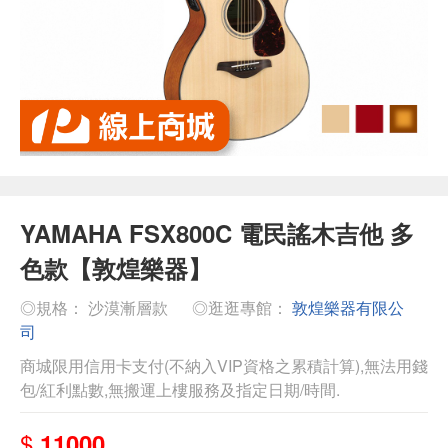
YAMAHA FSX800C 電民謠木吉他 多
色款【敦煌樂器】
◎規格： 沙漠漸層款
◎逛逛專館：
敦煌樂器有限公
司
商城限用信用卡支付(不納入VIP資格之累積計算),無法用錢
包/紅利點數,無搬運上樓服務及指定日期/時間.
$
11000