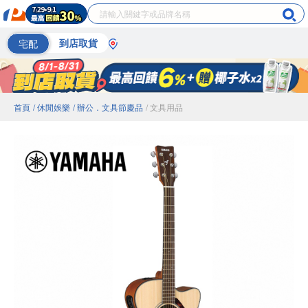
宅配
到店取貨
首頁
/ 休閒娛樂
/ 辦公．文具節慶品
/ 文具用品