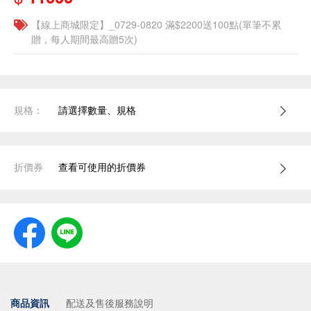
【線上商城限定】_0729-0820 滿$2200送100點(單筆不累
贈，每人期間最高贈5次)
規格：
請選擇數量、規格
折價券
查看可使用的折價券
商品資訊
配送及售後服務說明