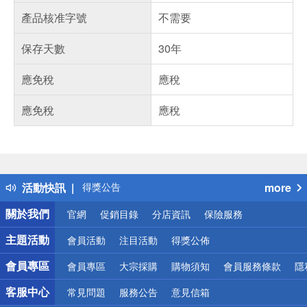
產品核准字號
不需要
保存天數
30年
應免稅
應稅
應免稅
應稅
偏遠地區配送
詐騙網頁！請小心！
得獎公告
活動快訊
more
熱門話題
銀行優惠
關於我們
官網
促銷目錄
分店資訊
保險服務
偏遠地區配送
詐騙網頁！請小心！
主題活動
會員活動
注目活動
得獎公佈
會員專區
會員專區
大宗採購
購物須知
會員服務條款
隱
客服中心
常見問題
服務公告
意見信箱