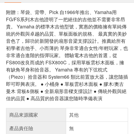
附贈：琴袋、背帶、Pick 自1966年推出、Yamaha用
FG/FS系列木吉他證明了一把絕佳的吉他並不需要非常昂
貴。 Yamaha 的標準木吉他型號，實惠的價格擁有單純傳
統的外觀與卓越的品質、單板面板的規格、 最真實的美妙
音色了，歸功於新開發的扇形音梁支撐設計。推薦給所有
初學者吉他手、小而薄的 琴身非常適合女性/年輕玩家，也
非常適合進階的指彈玩家。 體驗電木吉他的首選，從
FS800改良而成的 FSX800C，採用單板雲杉木面板，擁
有缺角琴身和拾音器。 Yamaha 專有的下弦枕式
（Piezo）拾音器和 System66 類比前置放大器，讓您隨插
即可即興表演。 ● 小桶身 ● 單板雲杉木面板 ● 膠木/奧古
曼木 背板&側板 ● 全新扇形音樑支撐設計 ● 傳統外觀與絕
佳的品質 ● 高品質的拾音器讓您隨時準備表演
商品來源國家
其他
產品責任險
無