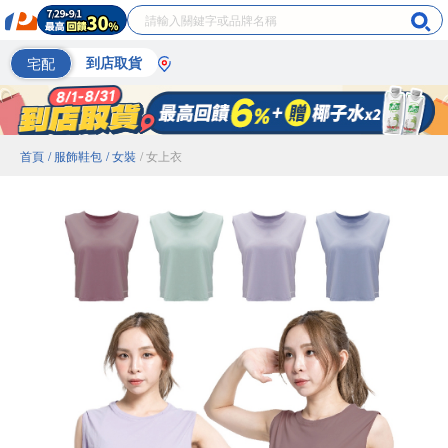
宅配
到店取貨
首頁
/ 服飾鞋包
/ 女裝
/ 女上衣