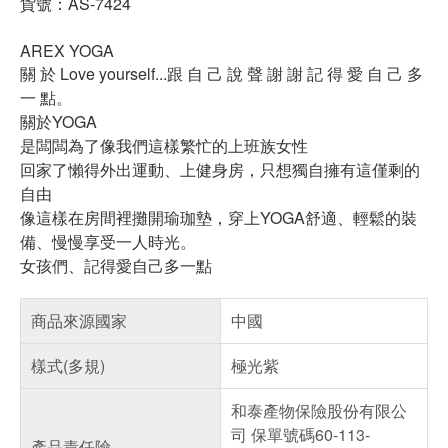
貨號：AS-7424
AREX YOGA
關 於 Love yourself...跟 自 己 說 聲 謝 謝 記 得 愛 自 己 多
一 點。
關於YOGA
是闆闆為了像我們這樣繁忙的上班族女性
回家了懶得外出運動、上健身房，只想獨自擁有這僅剩的
自由
像這樣在房間裡攤開瑜珈墊，穿上YOGA舒適、輕鬆的裝
備、慢慢享受一人時光。
女孩們、記得愛自己多一點
商品來源國家
中國
樣式(多規)
極光紫
和泰產物保險股份有限公
司 保單號碼60-113-
產品責任險