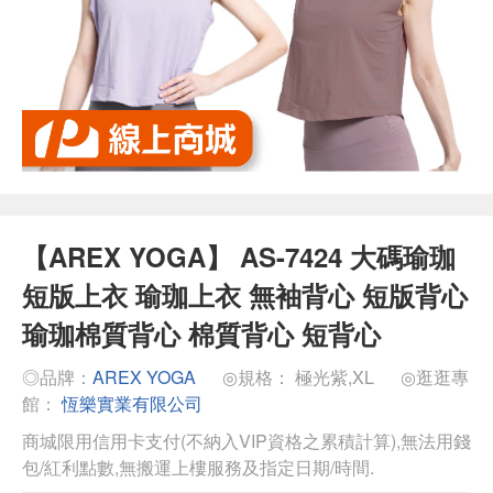
【AREX YOGA】 AS-7424 大碼瑜珈
短版上衣 瑜珈上衣 無袖背心 短版背心
瑜珈棉質背心 棉質背心 短背心
◎品牌：
AREX YOGA
◎規格： 極光紫,XL
◎逛逛專
館：
恆樂實業有限公司
商城限用信用卡支付(不納入VIP資格之累積計算),無法用錢
包/紅利點數,無搬運上樓服務及指定日期/時間.