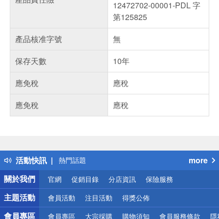
12472702-00001-PDL 字
第125825
產品核准字號
無
保存天數
10年
應免稅
應稅
應免稅
應稅
偏遠地區配送
詐騙網頁！請小心！
得獎公告
活動快訊
more
熱門話題
銀行優惠
關於我們
官網
促銷目錄
分店資訊
保險服務
偏遠地區配送
詐騙網頁！請小心！
主題活動
會員活動
注目活動
得獎公佈
會員專區
會員專區
大宗採購
購物須知
會員服務條款
隱