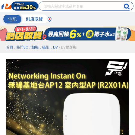
宅配
到店取貨
首頁
/ 熱門3C
/ 相機．攝影．DV
/ DV攝影機