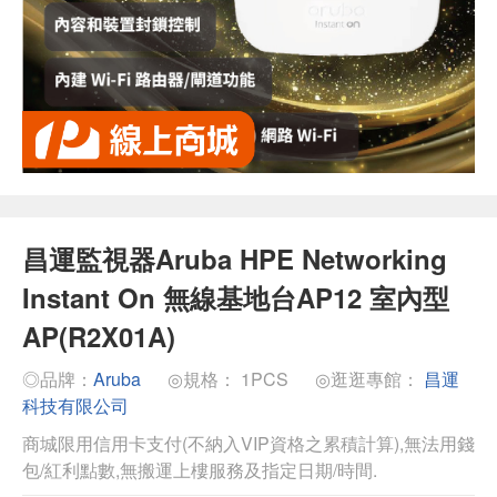
昌運監視器Aruba HPE Networking
Instant On 無線基地台AP12 室內型
AP(R2X01A)
◎品牌：
Aruba
◎規格： 1PCS
◎逛逛專館：
昌運
科技有限公司
商城限用信用卡支付(不納入VIP資格之累積計算),無法用錢
包/紅利點數,無搬運上樓服務及指定日期/時間.