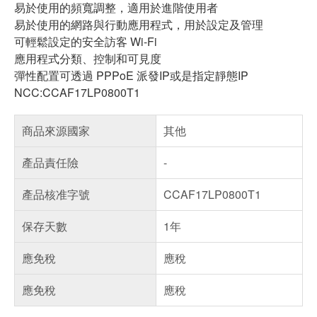
易於使用的頻寬調整，適用於進階使用者
易於使用的網路與行動應用程式，用於設定及管理
可輕鬆設定的安全訪客 Wi-Fi
應用程式分類、控制和可見度
彈性配置可透過 PPPoE 派發IP或是指定靜態IP
NCC:CCAF17LP0800T1
商品來源國家
其他
產品責任險
-
產品核准字號
CCAF17LP0800T1
保存天數
1年
應免稅
應稅
應免稅
應稅