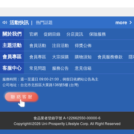
偏遠地區配送
詐騙網頁！請小心！
得獎公告
活動快訊
more
熱門話題
銀行優惠
關於我們
官網
促銷目錄
分店資訊
保險服務
偏遠地區配送
詐騙網頁！請小心！
主題活動
會員活動
注目活動
得獎公佈
會員專區
會員專區
大宗採購
購物須知
會員服務條款
隱
客服中心
常見問題
服務公告
意見信箱
服務時間：
週一至週日 09:00-21:00，例假日依網站公告為主
公司地址：
台北市北投區大業路136號5樓 (台灣)
食品業者登錄字號 A-122662550-00000-6
Copyright©2026 Uni-Prosperity Lifestyle Corp. All Right Reserved