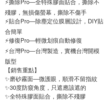
⚡撕除Pro—全特殊膠面貼合，撕除不
殘膠，無損傷螢幕，撕除不傷手
⚡貼合Pro—除塵定位膜層設計，DIY貼
合簡單
⚡修復Pro—輕微划痕自動修復
⚡台灣Pro—台灣製造，實機台灣開模
版型
【銷售重點】
✨磨砂霧面—微護眼，順滑不留指紋
✨30度防窺角度，只遮應該遮的
✨全特殊膠面貼合，撕除不殘膠