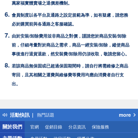
萬家福
實體賣場之退價差機制。
會員制度以各平台及通路之設定規範為準，如有疑慮，請您務
必於購買前與各通路之客服確認。
由於安裝/卸除費用並非商品之對價，謹請您於商品安裝/卸除
前，仔細考量對於商品之需求，商品一經安裝/卸除，縱使商品
事後進行退貨退款，然安裝費/卸除用仍須收取，敬請您留心。
若該商品無保固或已超過保固期間時，請自行將需維修之商品
寄回，且其相關之運費與維修費等費用均應由消費者自行支
出。
偏遠地區配送
詐騙網頁！請小心！
得獎公告
活動快訊
more
熱門話題
銀行優惠
關於我們
官網
促銷目錄
分店資訊
保險服務
偏遠地區配送
詐騙網頁！請小心！