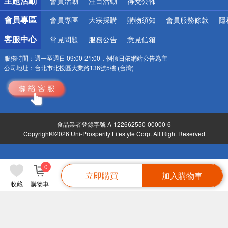
主題活動
會員活動
注目活動
得獎公佈
會員專區
會員專區
大宗採購
購物須知
會員服務條款
隱
客服中心
常見問題
服務公告
意見信箱
服務時間：
週一至週日 09:00-21:00，例假日依網站公告為主
公司地址：
台北市北投區大業路136號5樓 (台灣)
食品業者登錄字號 A-122662550-00000-6
Copyright©2026 Uni-Prosperity Lifestyle Corp. All Right Reserved
0
立即購買
加入購物車
收藏
購物車