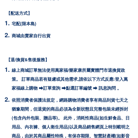
【配送方式】
宅配(限本島)
商城由賣家自行出貨
【退/換貨&售後服務】
線上商城訂單無法使用萬家福/樂家康所屬實體門市退換貨政
策。 訂單商品若有疑慮或其他需求,請依以下方式反應:登入萬
家福線上購物 ⮕訂單查詢 ⮕點選訂單編號 ⮕ 訊息詢問 。
依照消費者保護法規定，網路購物消費者享有商品到貨七天之
猶豫期間，但退貨的商品必須為全新狀態且完整包裝未經拆封
(包含內外包裝、贈品等)。 此外，消耗性商品(如生鮮食品、日
用品、內衣褲、個人衛生用品)以及商品銷售網頁上特別載明之
商品，由於其商品屬性特殊，有保存期限、智慧財產權(如影音