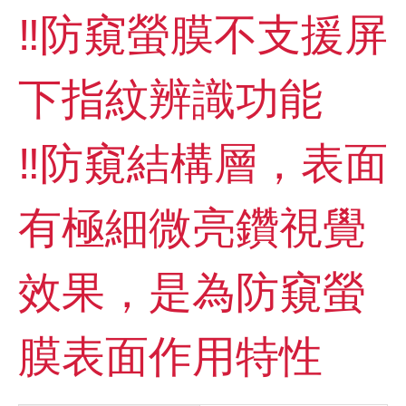
‼️防窺螢膜不支援屏
下指紋辨識功能
‼️防窺結構層，表面
有極細微亮鑽視覺
效果，是為防窺螢
膜表面作用特性