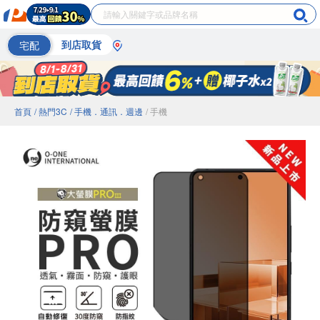
宅配
到店取貨
首頁
/ 熱門3C
/ 手機．通訊．週邊
/ 手機