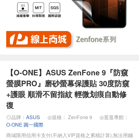
【O-ONE】ASUS ZenFone 9『防窺
螢膜PRO』磨砂螢幕保護貼 30度防窺
+護眼 順滑不留指紋 輕微划痕自動修
復
◎品牌：
ASUS
◎規格： ZenFone 9
◎逛逛專館：
O-ONE 圓一國際
商城限用信用卡支付(不納入VIP資格之累積計算),無法用錢