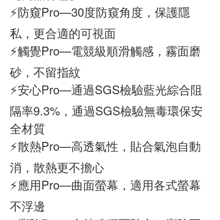
⚡防窺Pro—30度防窺角度，保護隱
私，更合適的可視面
⚡觸覺Pro—電競級順滑觸感，霧面磨
砂，不留指紋
⚡安心Pro—通過SGS檢驗藍光綜合阻
隔率9.3%，通過SGS檢驗無毒環保安
全材質
⚡散熱Pro—高透氣性，貼合氣泡自動
消，散熱更不擔心
⚡應用Pro—曲面螢幕，適用各式螢幕
不浮邊