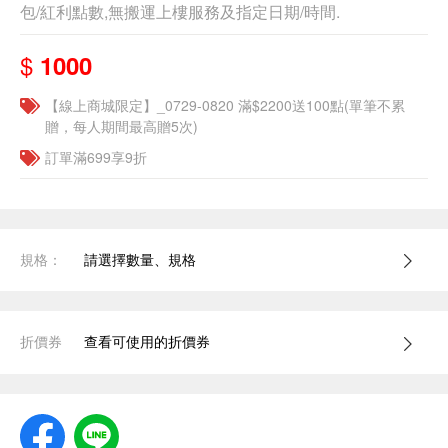
包/紅利點數,無搬運上樓服務及指定日期/時間.
$
1000
【線上商城限定】_0729-0820 滿$2200送100點(單筆不累
贈，每人期間最高贈5次)
訂單滿699享9折
規格：
請選擇數量、規格
折價券
查看可使用的折價券