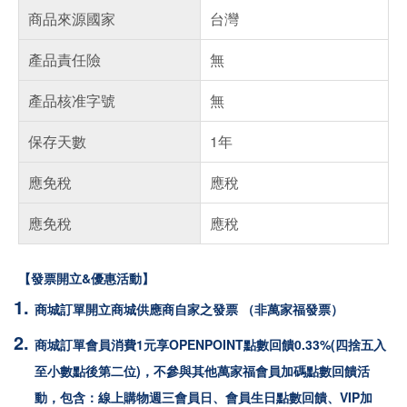
商品來源國家
台灣
產品責任險
無
產品核准字號
無
保存天數
1年
應免稅
應稅
應免稅
應稅
【發票開立&優惠活動】
商城訂單開立商城供應商自家之發票 （非萬家福發票）
商城訂單會員消費1元享OPENPOINT點數回饋0.33%(四捨五入
至小數點後第二位)，不參與其他萬家福會員加碼點數回饋活
動，包含：線上購物週三會員日、會員生日點數回饋、VIP加