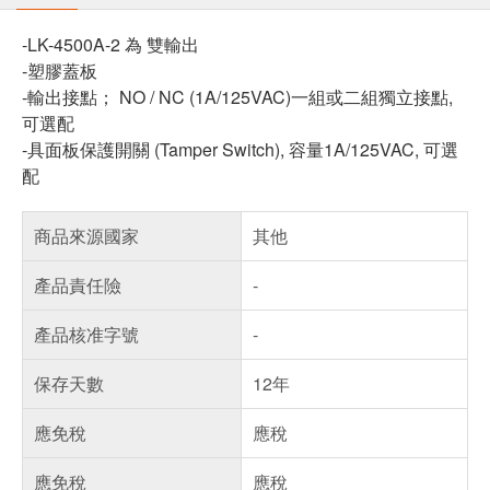
-LK-4500A-2 為 雙輸出
-塑膠蓋板
-輸出接點； NO / NC (1A/125VAC)一組或二組獨立接點,
可選配
-具面板保護開關 (Tamper Switch), 容量1A/125VAC, 可選
配
商品來源國家
其他
產品責任險
-
產品核准字號
-
保存天數
12年
應免稅
應稅
應免稅
應稅