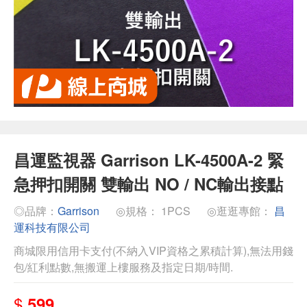
昌運監視器 Garrison LK-4500A-2 緊
急押扣開關 雙輸出 NO / NC輸出接點
◎品牌：
Garrison
◎規格： 1PCS
◎逛逛專館：
昌
運科技有限公司
商城限用信用卡支付(不納入VIP資格之累積計算),無法用錢
包/紅利點數,無搬運上樓服務及指定日期/時間.
$
599