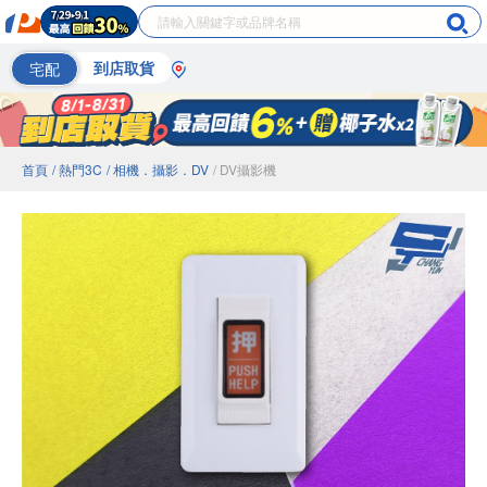
宅配
到店取貨
首頁
/ 熱門3C
/ 相機．攝影．DV
/ DV攝影機