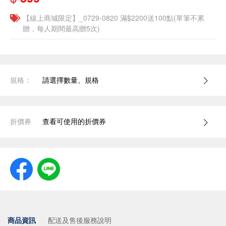
【線上商城限定】_0729-0820 滿$2200送100點(單筆不累
贈，每人期間最高贈5次)
規格：
請選擇數量、規格
折價券
查看可使用的折價券
商品資訊
配送及售後服務說明