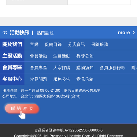
偏遠地區配送
詐騙網頁！請小心！
得獎公告
活動快訊
more
熱門話題
銀行優惠
關於我們
官網
促銷目錄
分店資訊
保險服務
偏遠地區配送
詐騙網頁！請小心！
主題活動
會員活動
注目活動
得獎公佈
會員專區
會員專區
大宗採購
購物須知
會員服務條款
隱
客服中心
常見問題
服務公告
意見信箱
服務時間：
週一至週日 09:00-21:00，例假日依網站公告為主
公司地址：
台北市北投區大業路136號5樓 (台灣)
食品業者登錄字號 A-122662550-00000-6
Copyright©2026 Uni-Prosperity Lifestyle Corp. All Right Reserved