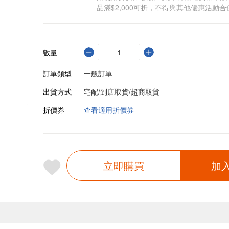
品滿$2,000可折，不得與其他優惠活動合
數量
訂單類型
一般訂單
出貨方式
宅配/到店取貨/超商取貨
折價券
查看適用折價券
立即購買
加