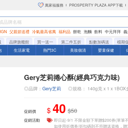
萬家福服務
PROSPERITY PLAZA APP下載
IGN
父親節送禮
冷氣最高省萬
福利品
餅乾
泡麵
飲料
中元拜拜
義
衛生紙
城
品牌旗艦館
買一送一
第二件五折
點數加碼送
檔期
泡
生活家電
熱門3C
美妝個清
嬰童保健
Gery芝莉捲心酥(經典巧克力味)
◎品牌：
Gery芝莉
◎規格： 140g克 x 1 x 1BOX
40
$
$50
促銷價
促銷活動
即日起-9/1 不限金額下單贈$200券(單
如使用折價券/折扣碼則不符贈送資格，