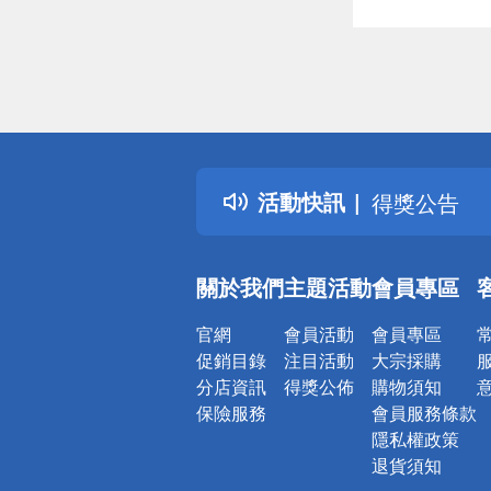
偏遠地區配
詐騙網頁！
得獎公告
活動快訊
熱門話題
銀行優惠
偏遠地區配
關於我們
主題活動
會員專區
詐騙網頁！
官網
會員活動
會員專區
促銷目錄
注目活動
大宗採購
分店資訊
得獎公佈
購物須知
保險服務
會員服務條款
隱私權政策
退貨須知