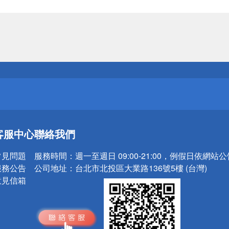
送
請小心！
送
客服中心
聯絡我們
請小心！
常見問題
服務時間：
週一至週日 09:00-21:00，例假日依網站
服務公告
公司地址：
台北市北投區大業路136號5樓 (台灣)
意見信箱