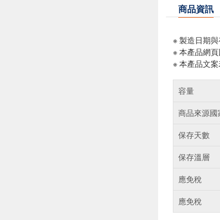
商品資訊
※ 製造日期
※ 本產品網
※ 本產品文
容量
商品來源國
保存天數
保存溫層
應免稅
應免稅