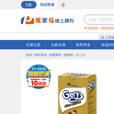
宅配
到店取貨
中元拜拜
UNIDES
海苔
巧克力
罐頭
線上商
好康主題
生鮮冷凍
飲料零食
米油沖
首頁
/ 飲料零食
/ 精選餅乾
/ 甜餅乾
/ 捲心餅