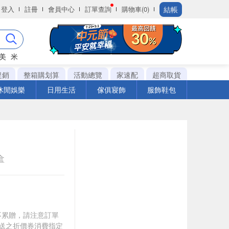
結帳
登入
註冊
會員中心
訂單查詢
購物車(0)
美
米
促銷
整箱購划算
活動總覽
家速配
超商取貨
休閒娛樂
日用生活
傢俱寢飾
服飾鞋包
盒
筆不累贈，請注意訂單
贈送之折價券消費指定