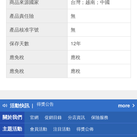
商品來源國家
台灣；越南；中國
產品責任險
無
產品核准字號
無
保存天數
12年
應免稅
應稅
應免稅
應稅
偏遠地區配送
詐騙網頁！請小心！
得獎公告
活動快訊
more
熱門話題
銀行優惠
關於我們
官網
促銷目錄
分店資訊
保險服務
偏遠地區配送
詐騙網頁！請小心！
主題活動
會員活動
注目活動
得獎公佈