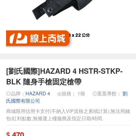
[劉氏國際]HAZARD 4 HSTR-STKP-
BLK 隨身手槍固定槍帶
◎品牌：
HAZARD 4
◎規格： 1個
◎逛逛專館：
劉
氏國際有限公司
商城限用信用卡支付(不納入VIP資格之累積計算),無法用錢
包/紅利點數,無搬運上樓服務及指定日期/時間.
$
470