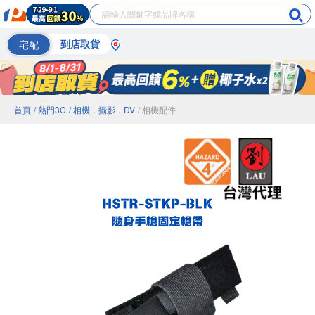
宅配
到店取貨
首頁
/ 熱門3C
/ 相機．攝影．DV
/ 相機配件