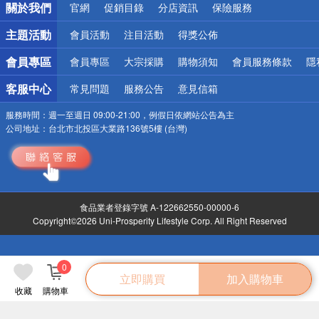
關於我們
官網
促銷目錄
分店資訊
保險服務
偏遠地區配送
詐騙網頁！請小心！
主題活動
會員活動
注目活動
得獎公佈
會員專區
會員專區
大宗採購
購物須知
會員服務條款
隱
客服中心
常見問題
服務公告
意見信箱
服務時間：
週一至週日 09:00-21:00，例假日依網站公告為主
公司地址：
台北市北投區大業路136號5樓 (台灣)
食品業者登錄字號 A-122662550-00000-6
Copyright©2026 Uni-Prosperity Lifestyle Corp. All Right Reserved
0
立即購買
加入購物車
收藏
購物車