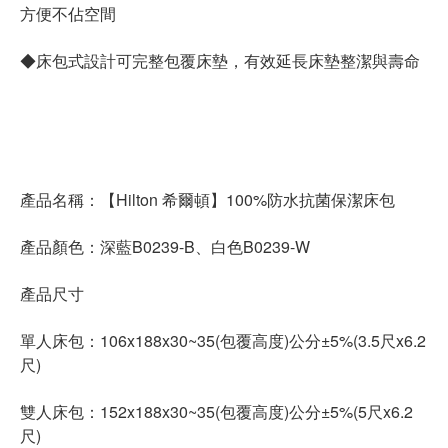
方便不佔空間
◆床包式設計可完整包覆床墊，有效延長床墊整潔與壽命
產品名稱：【Hilton 希爾頓】100%防水抗菌保潔床包
產品顏色：深藍B0239-B、白色B0239-W
產品尺寸
單人床包：106x188x30~35(包覆高度)公分±5%(3.5尺x6.2
尺)
雙人床包：152x188x30~35(包覆高度)公分±5%(5尺x6.2
尺)