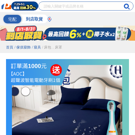
宅配
到店取貨
首頁
/ 傢俱寢飾
/ 寢具
/ 床包．床罩