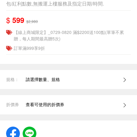
包/紅利點數,無搬運上樓服務及指定日期/時間.
$
599
$2,980
【線上商城限定】_0729-0820 滿$2200送100點(單筆不累
贈，每人期間最高贈5次)
訂單滿999享9折
規格：
請選擇數量、規格
折價券
查看可使用的折價券