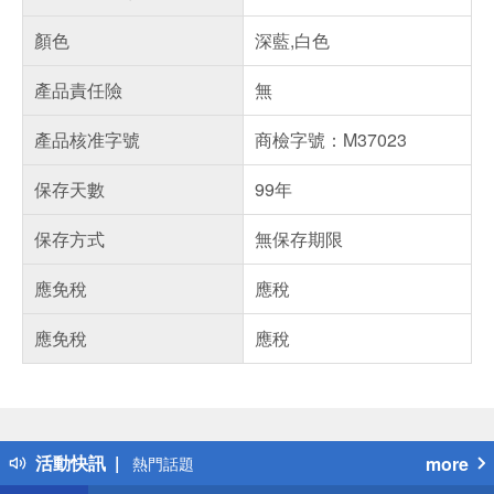
顏色
深藍,白色
產品責任險
無
產品核准字號
商檢字號：M37023
保存天數
99年
保存方式
無保存期限
應免稅
應稅
應免稅
應稅
偏遠地區配送
詐騙網頁！請小心！
得獎公告
活動快訊
more
熱門話題
銀行優惠