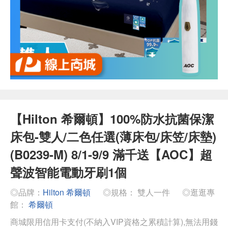
【Hilton 希爾頓】100%防水抗菌保潔
床包-雙人/二色任選(薄床包/床笠/床墊)
(B0239-M) 8/1-9/9 滿千送【AOC】超
聲波智能電動牙刷1個
◎品牌：
Hilton 希爾頓
◎規格： 雙人一件
◎逛逛專
館：
希爾頓
商城限用信用卡支付(不納入VIP資格之累積計算),無法用錢