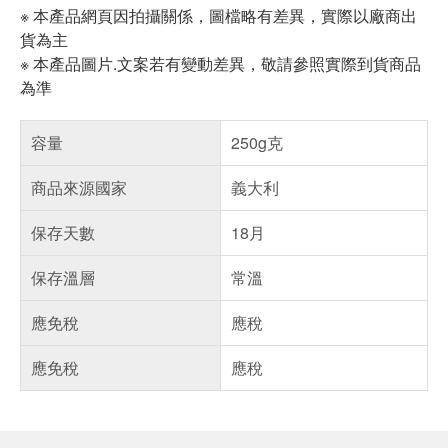
※ 本產品網頁因拍攝關係，圖檔略有差異，實際以廠商出
貨為主
※ 本產品圖片.文案若有變動差異，敬請參照實際到貨商品
為準
容量
250g克
商品來源國家
義大利
保存天數
18月
保存溫層
常溫
應免稅
應稅
應免稅
應稅
偏遠地區配送
詐騙網頁！請小心！