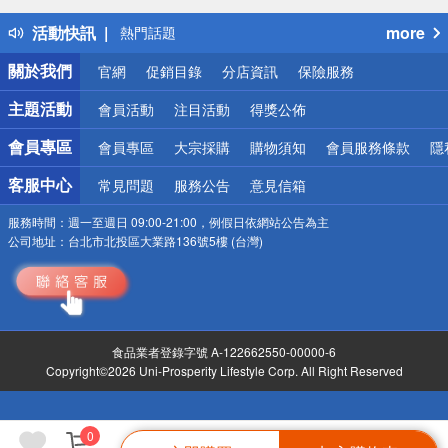
得獎公告
活動快訊
more
熱門話題
銀行優惠
關於我們
官網
促銷目錄
分店資訊
保險服務
偏遠地區配送
詐騙網頁！請小心！
主題活動
會員活動
注目活動
得獎公佈
會員專區
會員專區
大宗採購
購物須知
會員服務條款
隱
客服中心
常見問題
服務公告
意見信箱
服務時間：
週一至週日 09:00-21:00，例假日依網站公告為主
公司地址：
台北市北投區大業路136號5樓 (台灣)
食品業者登錄字號 A-122662550-00000-6
Copyright©2026 Uni-Prosperity Lifestyle Corp. All Right Reserved
0