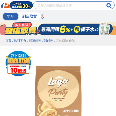
宅配
到店取貨
首頁
/ 飲料零食
/ 精選餅乾
/ 甜餅乾
/ 其他口味威化