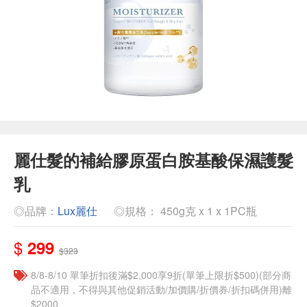
麗仕髮的補給膠原蛋白胺基酸保濕護髮
乳
◎品牌：
Lux麗仕
◎規格： 450g克 x 1 x 1PC瓶
$
299
$323
8/8-8/10 單筆折扣後滿$2,000享9折(單筆上限折$500)(部分商
品不適用，不得與其他促銷活動/加價購/折價券/折扣碼併用)離
$2000