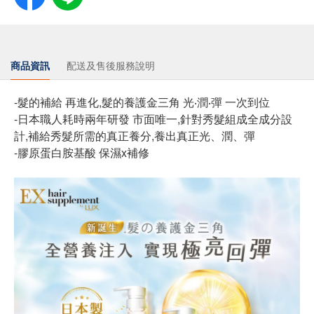
商品資訊
配送及售後服務說明
-髮的補給 再進化,髮的養護金三角 光‧潤‧彈 一次到位
-日本職人耗時兩年研發 市面唯一,針對秀髮組成全成分設
計,補給秀髮所需的真正養分,養出真正光、潤、彈
-膠原蛋白胺基酸 保濕x補修