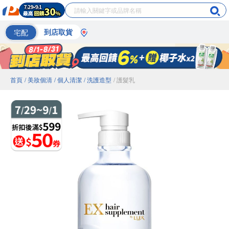
宅配
到店取貨
首頁
/ 美妝個清
/ 個人清潔
/ 洗護造型
/ 護髮乳