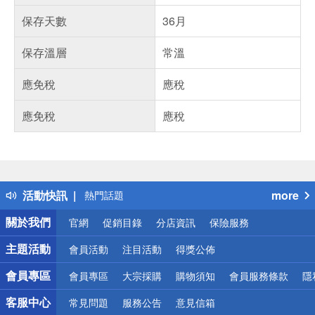
保存天數
36月
保存溫層
常溫
應免稅
應稅
應免稅
應稅
偏遠地區配送
詐騙網頁！請小心！
得獎公告
活動快訊
more
熱門話題
銀行優惠
關於我們
官網
促銷目錄
分店資訊
保險服務
偏遠地區配送
詐騙網頁！請小心！
主題活動
會員活動
注目活動
得獎公佈
會員專區
會員專區
大宗採購
購物須知
會員服務條款
隱
客服中心
常見問題
服務公告
意見信箱