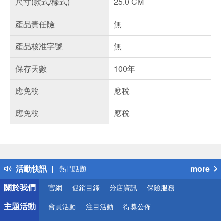
尺寸(款式/樣式)
25.0 CM
產品責任險
無
產品核准字號
無
保存天數
100年
應免稅
應稅
應免稅
應稅
偏遠地區配送
詐騙網頁！請小心！
得獎公告
活動快訊
more
熱門話題
銀行優惠
關於我們
官網
促銷目錄
分店資訊
保險服務
偏遠地區配送
詐騙網頁！請小心！
主題活動
會員活動
注目活動
得獎公佈