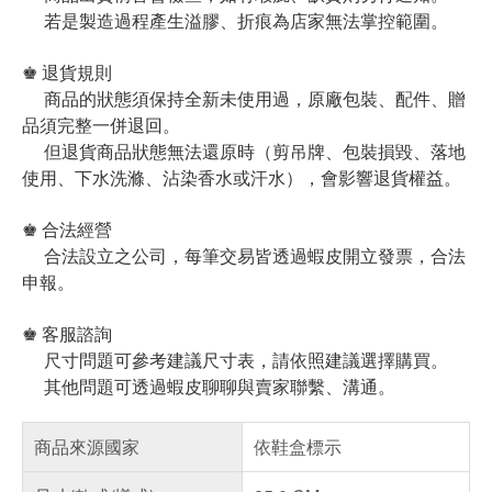
若是製造過程產生溢膠、折痕為店家無法掌控範圍。
♚ 退貨規則
商品的狀態須保持全新未使用過，原廠包裝、配件、贈
品須完整一併退回。
但退貨商品狀態無法還原時（剪吊牌、包裝損毀、落地
使用、下水洗滌、沾染香水或汗水），會影響退貨權益。
♚ 合法經營
合法設立之公司，每筆交易皆透過蝦皮開立發票，合法
申報。
♚ 客服諮詢
尺寸問題可參考建議尺寸表，請依照建議選擇購買。
其他問題可透過蝦皮聊聊與賣家聯繫、溝通。
商品來源國家
依鞋盒標示