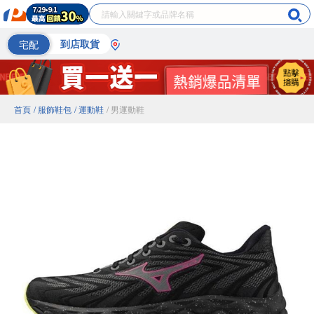
宅配
到店取貨
首頁
/ 服飾鞋包
/ 運動鞋
/ 男運動鞋