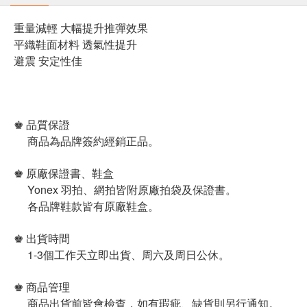
重量減輕 大幅提升推彈效果
平織鞋面材料 透氣性提升
避震 安定性佳
♚ 品質保證
商品為品牌簽約經銷正品。
♚ 原廠保證書、鞋盒
Yonex 羽拍、網拍皆附原廠拍袋及保證書。
各品牌鞋款皆有原廠鞋盒。
♚ 出貨時間
1-3個工作天立即出貨、周六及周日公休。
♚ 商品管理
商品出貨前皆會檢查，如有瑕疵、缺貨則另行通知。