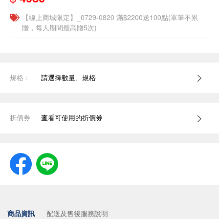
【線上商城限定】_0729-0820 滿$2200送100點(單筆不累
贈，每人期間最高贈5次)
規格：
請選擇數量、規格
折價券
查看可使用的折價券
商品資訊
配送及售後服務說明