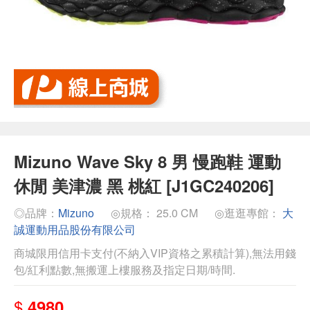
Mizuno Wave Sky 8 男 慢跑鞋 運動
休閒 美津濃 黑 桃紅 [J1GC240206]
◎品牌：
Mizuno
◎規格： 25.0 CM
◎逛逛專館：
大
誠運動用品股份有限公司
商城限用信用卡支付(不納入VIP資格之累積計算),無法用錢
包/紅利點數,無搬運上樓服務及指定日期/時間.
$
4980