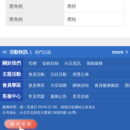
應免稅
應稅
應免稅
應稅
偏遠地區配送
詐騙網頁！請小心！
得獎公告
活動快訊
more
熱門話題
銀行優惠
關於我們
官網
促銷目錄
分店資訊
保險服務
偏遠地區配送
詐騙網頁！請小心！
主題活動
會員活動
注目活動
得獎公佈
會員專區
會員專區
大宗採購
購物須知
會員服務條款
隱
客服中心
常見問題
服務公告
意見信箱
服務時間：
週一至週日 09:00-21:00，例假日依網站公告為主
公司地址：
台北市北投區大業路136號5樓 (台灣)