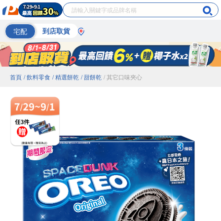
宅配
到店取貨
首頁
/ 飲料零食
/ 精選餅乾
/ 甜餅乾
/ 其它口味夾心