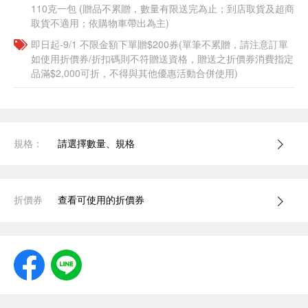
110克一包​ (贈品不累贈，數量有限送完為止；到店取貨及超商
取貨不適用；依購物車帶出為主)
即日起-9/1 不限金額下單贈$200券(單筆不累贈，請注意訂單
如使用折價券/折扣碼則不符贈送資格，贈送之折價券消費指定
品滿$2,000可折，不得與其他優惠活動合併使用)
規格：
請選擇數量、規格
折價券
查看可使用的折價券