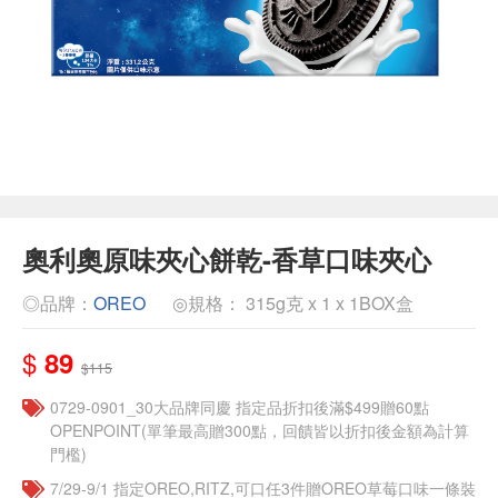
奧利奧原味夾心餅乾-香草口味夾心
◎品牌：
OREO
◎規格： 315g克 x 1 x 1BOX盒
$
89
$115
0729-0901_30大品牌同慶 指定品折扣後滿$499贈60點
OPENPOINT(單筆最高贈300點，回饋皆以折扣後金額為計算
門檻)
7/29-9/1 指定OREO,RITZ,可口任3件贈OREO草莓口味一條裝