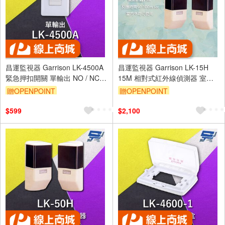
昌運監視器 Garrison LK-4500A
昌運監視器 Garrison LK-15H
緊急押扣開關 單輸出 NO / NC輸
15M 相對式紅外線偵測器 室內
出接點
外均可使用
贈OPENPOINT
贈OPENPOINT
$599
$2,100