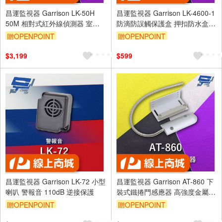
昌運監視器 Garrison LK-50H
昌運監視器 Garrison LK-4600-1
50M 相對式紅外線偵測器 室內
防滴防誤觸保護盒 押扣防水盒
外均可使用
透明盒蓋
贈OPENPOINT
贈OPENPOINT
$3,199
$599
昌運監視器 Garrison LK-72 小型
昌運監視器 Garrison AT-860 下
喇叭 警報音 110dB 逆接保護
裝式鐵捲門感應器 高強度金屬磁
石 電阻性負載
贈OPENPOINT
贈OPENPOINT