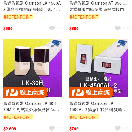
昌運監視器 Garrison LK-4500A-
昌運監視器 Garrison AT-850 上
2 緊急押扣開關 雙輸出 NO / NC
裝式鐵捲門感應器 密閉式捲門
輸出接點
贈OPENPOINT
贈OPENPOINT
$599
$699
昌運監視器 Garrison LK-30H
昌運監視器 Garrison LK-
30M 相對式紅外線偵測器 室內
4500AL-2 緊急押扣開關 雙輸出
外均可使用
帶燈顯示型 二段式 電源逆接保
贈OPENPOINT
贈OPENPOINT
護
$2,699
$799