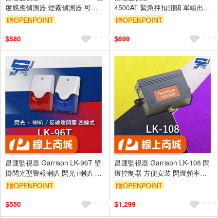
度感應偵測器 煙霧偵測器 可偵
4500AT 緊急押扣開關 單輸出
測溫度 定溫雙重功能
NO / NC輸出接點
贈OPENPOINT
贈OPENPOINT
$580
$699
昌運監視器 Garrison LK-96T 壁
昌運監視器 Garrison LK-108 閃
掛閃光型警報喇叭 閃光+喇叭 反
燈控制器 方便安裝 閃燈頻率
破壞開關 四線式 8只強光LED
1~1.5Hz
贈OPENPOINT
贈OPENPOINT
$550
$1,299