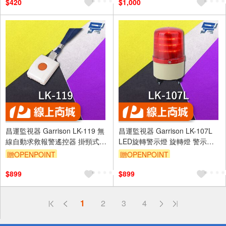
$420
$1,000
昌運監視器 Garrison LK-119 無
昌運監視器 Garrison LK-107L
線自動求救報警遙控器 掛頸式
LED旋轉警示燈 旋轉燈 警示閃
遙控一鍵可完成8組電話輪撥
光
贈OPENPOINT
贈OPENPOINT
$899
$899
偏遠地區配送
1
2
3
4
詐騙網頁！請小心！
得獎公告