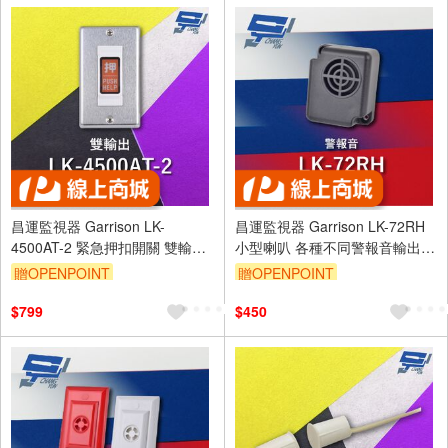
昌運監視器 Garrison LK-
昌運監視器 Garrison LK-72RH
4500AT-2 緊急押扣開關 雙輸出
小型喇叭 各種不同警報音輸出
NO / NC輸出接點
105dB 逆接保護
贈OPENPOINT
贈OPENPOINT
$799
$450