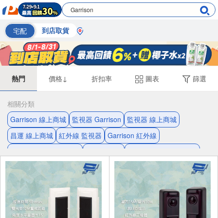
宅配
到店取貨
熱門
價格↓
折扣率
圖表
篩選
相關分類
Garrison 線上商城
監視器 Garrison
監視器 線上商城
昌運 線上商城
紅外線 監視器
Garrison 紅外線
緊急押扣開關 Garrison
紅外線 昌運
面板保護開關 Garrison
緊急押扣開關 面板保護開關