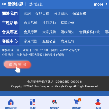
活動快訊
more
熱門話題
銀行優惠
關於我們
官網
促銷目錄
分店資訊
保險服務
偏遠地區配送
詐騙網頁！請小心！
主題活動
會員活動
注目活動
得獎公佈
會員專區
會員專區
大宗採購
購物須知
會員服務條款
隱
客服中心
常見問題
服務公告
意見信箱
服務時間：
週一至週日 09:00-21:00，例假日依網站公告為主
公司地址：
台北市北投區大業路136號5樓 (台灣)
食品業者登錄字號 A-122662550-00000-6
Copyright©2026 Uni-Prosperity Lifestyle Corp. All Right Reserved
0
購物首頁
分類
家速配
購物車
會員