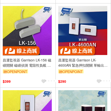
昌運監視器 Garrison LK-156 磁
昌運監視器 Garrison LK-
磺開關 磁磺偵測 電阻性負載 導
4600AN 緊急押扣開關 單輸出.
線配線
兩段式 無段式 隨插即用
贈OPENPOINT
贈OPENPOINT
$399
$290