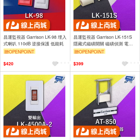
昌運監視器 Garrison LK-98 埋入
昌運監視器 Garrison LK-151S
式喇叭 110dB 逆接保護 低能耗
隱藏式磁磺開關 磁磺偵測 電阻
性負載
贈OPENPOINT
贈OPENPOINT
$420
$399