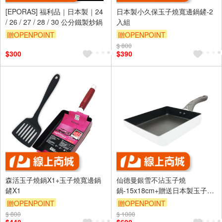
[EPORAS] 福利品｜日本製｜24
日本製小久保玉子燒寬邊鍋鏟-2
/ 26 / 27 / 28 / 30 公分鐵製炒鍋
入組
贈OPENPOINT
贈OPENPOINT
$ 800
$300
$390
森活玉子燒鍋X1+玉子燒寬邊鍋
仙德曼銀雪不沾玉子燒
鏟X1
鍋-15x18cm+贈送日本製玉子燒
鍋鏟-1組
贈OPENPOINT
贈OPENPOINT
$ 800
$ 1000