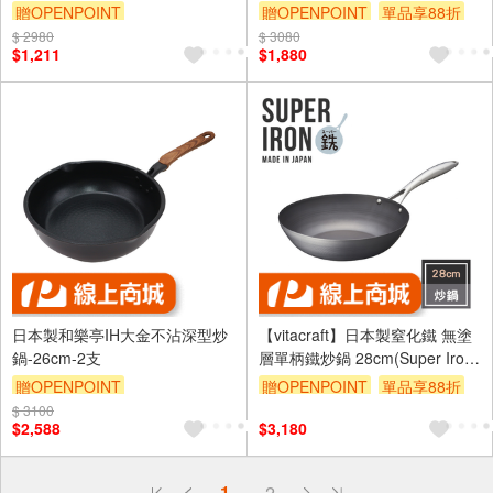
鍋 28cm(IH全對應)
贈OPENPOINT
贈OPENPOINT
單品享88折
$ 2980
$ 3080
$1,211
$1,880
日本製和樂亭IH大金不沾深型炒
【vitacraft】日本製窒化鐵 無塗
鍋-26cm-2支
層單柄鐵炒鍋 28cm(Super Iron
系列)
贈OPENPOINT
贈OPENPOINT
單品享88折
$ 3100
$2,588
$3,180
偏遠地區配送
1
2