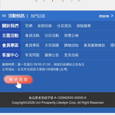
詐騙網頁！請小心！
得獎公告
活動快訊
more
熱門話題
銀行優惠
關於我們
官網
促銷目錄
分店資訊
保險服務
偏遠地區配送
詐騙網頁！請小心！
主題活動
會員活動
注目活動
得獎公佈
會員專區
會員專區
大宗採購
購物須知
會員服務條款
隱
客服中心
常見問題
服務公告
意見信箱
服務時間：
週一至週日 09:00-21:00，例假日依網站公告為主
公司地址：
台北市北投區大業路136號5樓 (台灣)
食品業者登錄字號 A-122662550-00000-6
Copyright©2026 Uni-Prosperity Lifestyle Corp. All Right Reserved