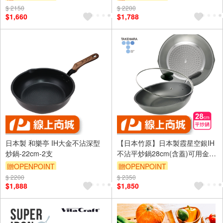
$ 2150
訂單滿 2000 元折抵 100元
$ 2200
$1,660
$1,788
（運費不算在 2000 元的範圍
內）
單品享85折
訂單滿699享9折
日本製 和樂亭 IH大金不沾深型
【日本竹原】日本製霞星空銀IH
炒鍋-22cm-2支
不沾平炒鍋28cm(含蓋)可用金屬
鏟/不挑爐具
贈OPENPOINT
贈OPENPOINT
$ 2200
$ 2350
訂單滿 2000 元折抵 100元
$1,888
$1,850
（運費不算在 2000 元的範圍
內）
單品享9折
訂單滿699享9折