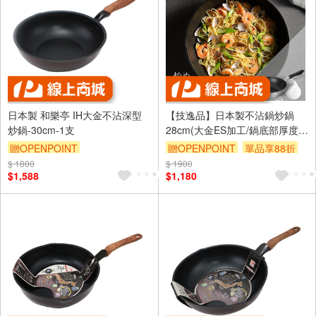
日本製 和樂亭 IH大金不沾深型
【技逸品】日本製不沾鍋炒鍋
炒鍋-30cm-1支
28cm(大金ES加工/鍋底部厚度
2.7mm)
贈OPENPOINT
贈OPENPOINT
單品享88折
$ 1800
$ 1900
$1,588
$1,180