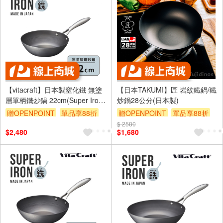
【vitacraft】日本製窒化鐵 無塗
【日本TAKUMI】匠 岩紋鐵鍋/鐵
層單柄鐵炒鍋 22cm(Super Iron
炒鍋28公分(日本製)
系列)
贈OPENPOINT
單品享88折
贈OPENPOINT
單品享88折
$ 2580
$2,480
$1,680