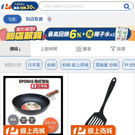
宅配
到店取貨
價格↓
上架時間
圖表
篩選
相關分類
日本製
炒鍋
炒鍋 線上商城
電磁爐 炒鍋
IH 