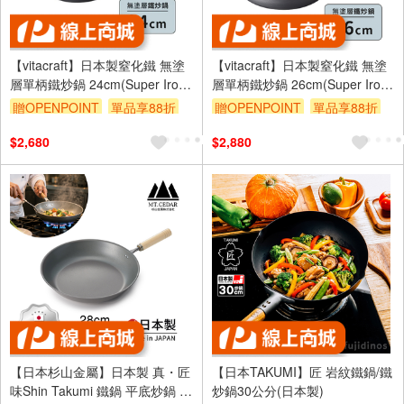
【vitacraft】日本製窒化鐵 無塗
【vitacraft】日本製窒化鐵 無塗
層單柄鐵炒鍋 24cm(Super Iron
層單柄鐵炒鍋 26cm(Super Iron
系列)
系列)
贈OPENPOINT
單品享88折
贈OPENPOINT
單品享88折
$2,680
$2,880
【日本杉山金屬】日本製 真・匠
【日本TAKUMI】匠 岩紋鐵鍋/鐵
味Shin Takumi 鐵鍋 平底炒鍋 煎
炒鍋30公分(日本製)