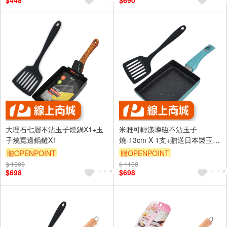
$448
$690
大理石七層不沾玉子燒鍋X1+玉
米雅可輕漾導磁不沾玉子
子燒寬邊鍋鏟X1
燒-13cm X 1支+贈送日本製玉子
燒鍋鏟 X 1支
贈OPENPOINT
贈OPENPOINT
$ 1000
$ 1100
$698
$698