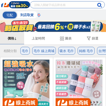
宅配
到店取貨
價格↓
上架時間
圖表
篩選
相關分類
毛巾
毛巾 線上商城
吸水 毛巾
純棉 毛巾
台灣