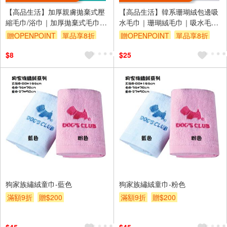
【高品生活】加厚親膚拋棄式壓
【高品生活】韓系珊瑚絨包邊吸
縮毛巾/浴巾｜加厚拋棄式毛巾｜
水毛巾｜珊瑚絨毛巾｜吸水毛巾
拋棄式浴巾｜親膚毛巾｜一次性
｜小毛巾｜擦手毛巾｜韓版珊瑚
贈OPENPOINT
單品享8折
贈OPENPOINT
單品享8折
毛巾｜旅行毛巾｜酒店浴巾
絨毛巾｜運動毛巾
$8
$25
狗家族繡絨童巾-藍色
狗家族繡絨童巾-粉色
滿額9折
贈$200
滿額9折
贈$200