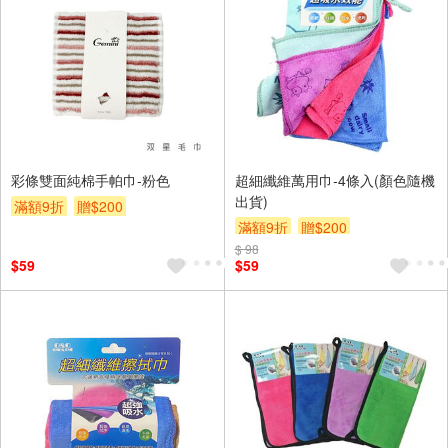
彩條雙面純棉手帕巾-粉色
超細纖維萬用巾-4條入(顏色隨機
出貨)
滿額9折
贈$200
滿額9折
贈$200
$ 98
$59
$59