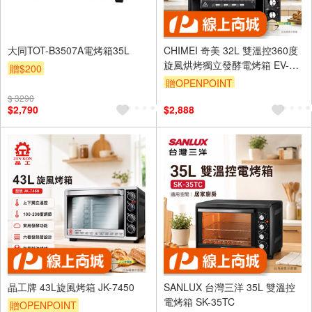
大同TOT-B3507A電烤箱35L
CHIMEI 奇美 32L 雙溫控360度
旋風烘烤獨立發酵電烤箱 EV-
贈$200
32F0SK
贈OPENPOINT
$ 3290
$2,790
$2,888
晶工牌 43L旋風烤箱 JK-7450
SANLUX 台灣三洋 35L 雙溫控
電烤箱 SK-35TC
贈OPENPOINT