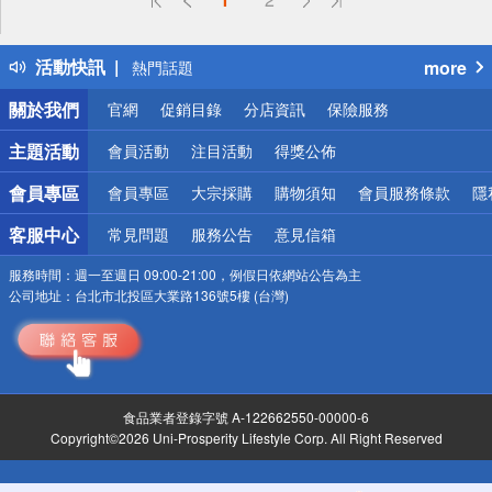
詐騙網頁！請小心！
得獎公告
活動快訊
more
熱門話題
銀行優惠
關於我們
官網
促銷目錄
分店資訊
保險服務
偏遠地區配送
詐騙網頁！請小心！
主題活動
會員活動
注目活動
得獎公佈
會員專區
會員專區
大宗採購
購物須知
會員服務條款
隱
客服中心
常見問題
服務公告
意見信箱
服務時間：
週一至週日 09:00-21:00，例假日依網站公告為主
公司地址：
台北市北投區大業路136號5樓 (台灣)
食品業者登錄字號 A-122662550-00000-6
Copyright©2026 Uni-Prosperity Lifestyle Corp. All Right Reserved