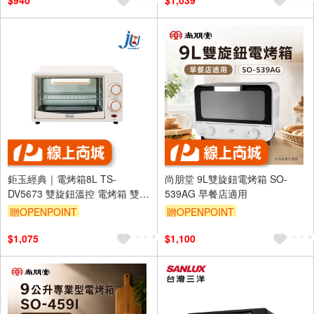
$940
$1,039
鉅玉經典｜電烤箱8L TS-
尚朋堂 9L雙旋鈕電烤箱 SO-
DV5673 雙旋鈕溫控 電烤箱 雙層
539AG 早餐店適用
設計 家用迷你烤箱 新手烘焙 小
贈OPENPOINT
贈OPENPOINT
家庭/學生
$1,075
$1,100