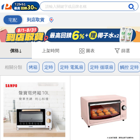
宅配
到店取貨
價格↓
上架時間
圖表
篩選
相關分類
烤箱
定時
定時 電風扇
定時 循環扇
觸控 定時