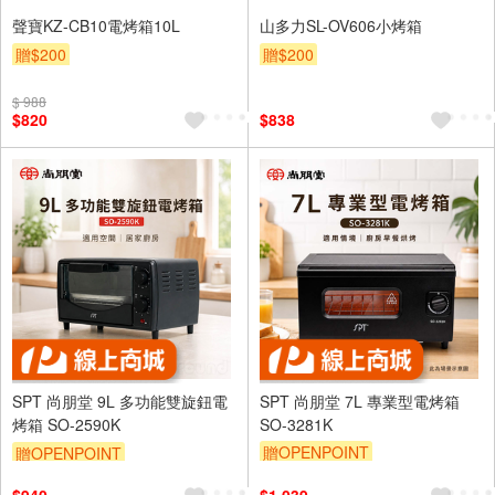
聲寶KZ-CB10電烤箱10L
山多力SL-OV606小烤箱
贈$200
贈$200
$ 988
$820
$838
SPT 尚朋堂 9L 多功能雙旋鈕電
SPT 尚朋堂 7L 專業型電烤箱
烤箱 SO-2590K
SO-3281K
贈OPENPOINT
贈OPENPOINT