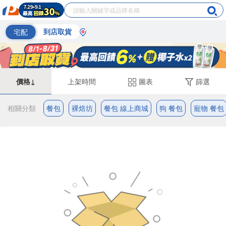
宅配
到店取貨
價格↓
上架時間
圖表
篩選
相關分類
餐包
裸焙坊
餐包 線上商城
狗 餐包
寵物 餐包