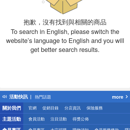
抱歉，沒有找到與相關的商品
To search in English, please switch the
website’s language to English and you will
get better search results.
偏遠地區配送
詐騙網頁！請小心！
得獎公告
活動快訊
more
熱門話題
銀行優惠
關於我們
官網
促銷目錄
分店資訊
保險服務
偏遠地區配送
詐騙網頁！請小心！
主題活動
會員活動
注目活動
得獎公佈
會員專區
會員專區
大宗採購
購物須知
會員服務條款
隱