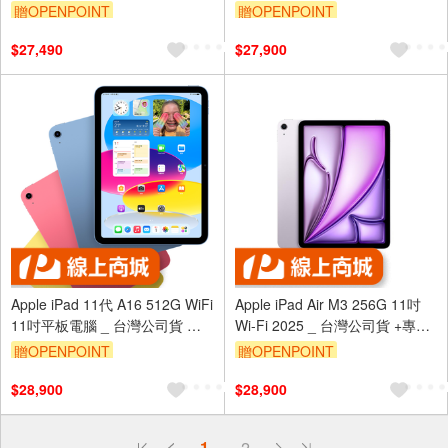
司貨 (2026) ＋ 【螢幕保護貼＋
專用 (保貼+背蓋)
贈OPENPOINT
贈OPENPOINT
專用機背殼】
$27,490
$27,900
Apple iPad 11代 A16 512G WiFi
Apple iPad Air M3 256G 11吋
11吋平板電腦 _ 台灣公司貨 ＋
Wi-Fi 2025 _ 台灣公司貨 +專用
【專用機套夾】2025
(螢幕保貼 & 背蓋)
贈OPENPOINT
贈OPENPOINT
$28,900
$28,900
偏遠地區配送
1
2