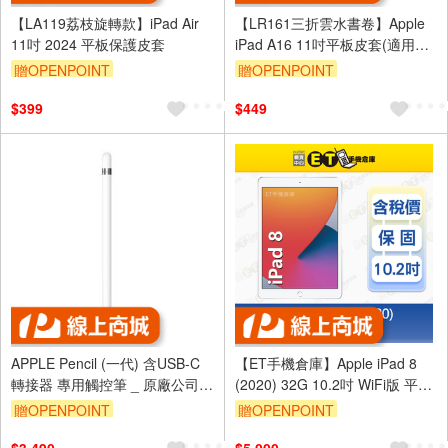
【LA119荔枝旋轉款】iPad Air
【LR161三折雲水書卷】Apple
11吋 2024 平板保護皮套
iPad A16 11吋平板皮套(適用
iPad 10代 10.9吋)(內置筆槽)
贈OPENPOINT
贈OPENPOINT
$399
$449
APPLE Pencil (一代) 含USB-C
【ET手機倉庫】Apple iPad 8
轉接器 專用觸控筆 _ 原廠公司貨
(2020) 32G 10.2吋 WiFi版 平板
(MYQW3TA/A)
A2270 福利品
贈OPENPOINT
贈OPENPOINT