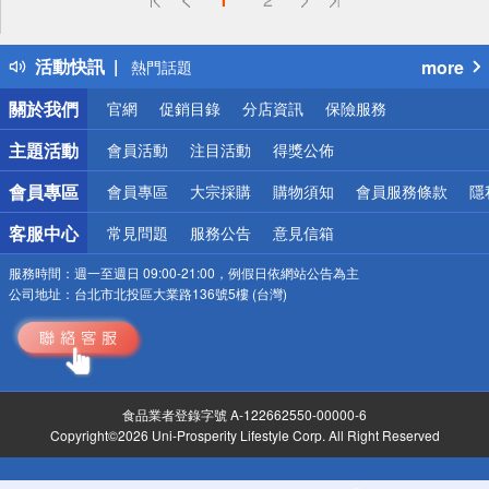
詐騙網頁！請小心！
得獎公告
活動快訊
more
熱門話題
銀行優惠
關於我們
官網
促銷目錄
分店資訊
保險服務
偏遠地區配送
詐騙網頁！請小心！
主題活動
會員活動
注目活動
得獎公佈
會員專區
會員專區
大宗採購
購物須知
會員服務條款
隱
客服中心
常見問題
服務公告
意見信箱
服務時間：
週一至週日 09:00-21:00，例假日依網站公告為主
公司地址：
台北市北投區大業路136號5樓 (台灣)
食品業者登錄字號 A-122662550-00000-6
Copyright©2026 Uni-Prosperity Lifestyle Corp. All Right Reserved