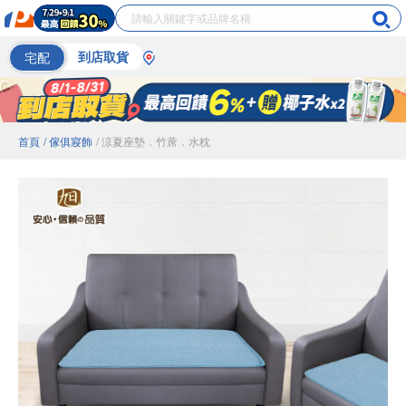
宅配
到店取貨
首頁
/ 傢俱寢飾
/ 涼夏座墊．竹蓆．水枕