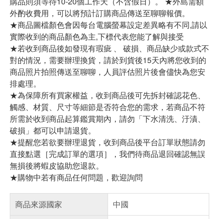
購品則須等待10-20個工作天（不含假日）。 ★外島需額
外酌收費用，可以將預計訂購商品傳送至聊聊報價。
★商品圖檔顏色會因每台電腦螢幕設定差異略有不同,請以
實際收到的商品顏色為主,下標代表您能了解與接受
★若收到商品後如發現有瑕疵 、 破損、商品缺少或款式不
對的情況，需要辦理換貨，請於到貨後15天內將您收到的
商品照片拍照傳送至聊聊，人員評估照片後會儘快為您安
排處理。
★為保障所有買家權益，收到商品後可先拆封確認花色、
觸感、材質、尺寸等細節是否符合您的需求，若商品不符
所需於收到商品起算鑑賞期內，請勿「下水清洗、汙漬、
破損」都可以申請退貨。
★提醒您若欲要辦理退貨，收到商品後平台訂單狀態請勿
直接點選［完成訂單的選項］，我們待商品退回確認無誤
無損後將蝦皮協助您退款。
★購物中若有商品任何問題，歡迎詢問
商品來源國家
中國