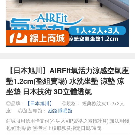
【日本旭川】AIRFit氧活力涼感空氣座
墊1.2cm(整組賣場) 水洗坐墊 涼墊 涼
坐墊 日本技術 3D立體透氣
◎品牌：
【日本旭川】
◎規格： 經典條紋灰1+2+3人
座
◎逛逛專館：
絲路睡眠館
商城限用信用卡支付(不納入VIP資格之累積計算),無法用錢
包/紅利點數,無搬運上樓服務及指定日期/時間.