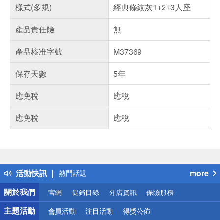
樣式(多規)
經典條紋灰1+2+3人座
產品責任險
無
產品核准字號
M37369
保存天數
5年
應免稅
應稅
應免稅
應稅
偏遠地區配送
詐騙網頁！請小心！
得獎公告
活動快訊
more
熱門話題
銀行優惠
關於我們
官網
促銷目錄
分店資訊
保險服務
偏遠地區配送
詐騙網頁！請小心！
主題活動
會員活動
注目活動
得獎公佈