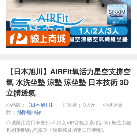
【日本旭川】AIRFit氧活力星空支撐空
氣 水洗坐墊 涼墊 涼坐墊 日本技術 3D
立體透氣
◎品牌：
【日本旭川】
◎規格： 3人座
◎逛逛專
館：
絲路睡眠館
商城限用信用卡支付(不納入VIP資格之累積計算),無法用錢
包/紅利點數,無搬運上樓服務及指定日期/時間.