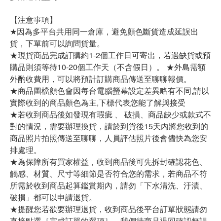
【注意事項】
★因為多平台共用同一倉庫，避免顏色斷貨造成延誤出
貨，下單前可以詢問貨量。
★現貨商品完成訂購約1-2個工作日可寄出，若遇缺貨或預
購品則須等待10-20個工作天（不含假日）。 ★外島需額
外酌收費用，可以將預計訂購商品傳送至聊聊報價。
★商品圖檔顏色會因每台電腦螢幕設定差異略有不同,請以
實際收到的商品顏色為主,下標代表您能了解與接受
★若收到商品後如發現有瑕疵 、 破損、商品缺少或款式不
對的情況，需要辦理換貨，請於到貨後15天內將您收到的
商品照片拍照傳送至聊聊，人員評估照片後會儘快為您安
排處理。
★為保障所有買家權益，收到商品後可先拆封確認花色、
觸感、材質、尺寸等細節是否符合您的需求，若商品不符
所需於收到商品起算鑑賞期內，請勿「下水清洗、汙漬、
破損」都可以申請退貨。
★提醒您若欲要辦理退貨，收到商品後平台訂單狀態請勿
直接點選［完成訂單的選項］，我們待商品退回確認無誤