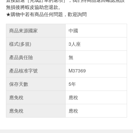
無損後將蝦皮協助您退款。
★購物中若有商品任何問題，歡迎詢問
商品來源國家
中國
樣式(多規)
3人座
產品責任險
無
產品核准字號
M37369
保存天數
5年
應免稅
應稅
應免稅
應稅
偏遠地區配送
詐騙網頁！請小心！