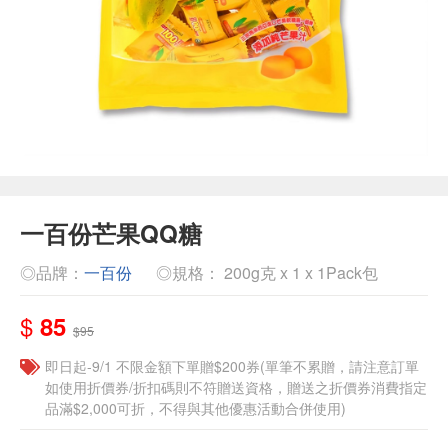
一百份芒果QQ糖
◎品牌：
一百份
◎規格： 200g克 x 1 x 1Pack包
$
85
$95
即日起-9/1 不限金額下單贈$200券(單筆不累贈，請注意訂單
如使用折價券/折扣碼則不符贈送資格，贈送之折價券消費指定
品滿$2,000可折，不得與其他優惠活動合併使用)