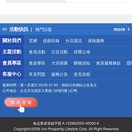
偏遠地區配送
詐騙網頁！請小心！
得獎公告
活動快訊
more
熱門話題
銀行優惠
關於我們
官網
促銷目錄
分店資訊
保險服務
偏遠地區配送
詐騙網頁！請小心！
主題活動
會員活動
注目活動
得獎公佈
會員專區
會員專區
大宗採購
購物須知
會員服務條款
隱
客服中心
常見問題
服務公告
意見信箱
服務時間：
週一至週日 09:00-21:00，例假日依網站公告為主
公司地址：
台北市北投區大業路136號5樓 (台灣)
食品業者登錄字號 A-122662550-00000-6
Copyright©2026 Uni-Prosperity Lifestyle Corp. All Right Reserved