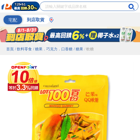
宅配
到店取貨
首頁
/ 飲料零食
/ 糖果．巧克力．口香糖
/ 糖果
/ 軟糖