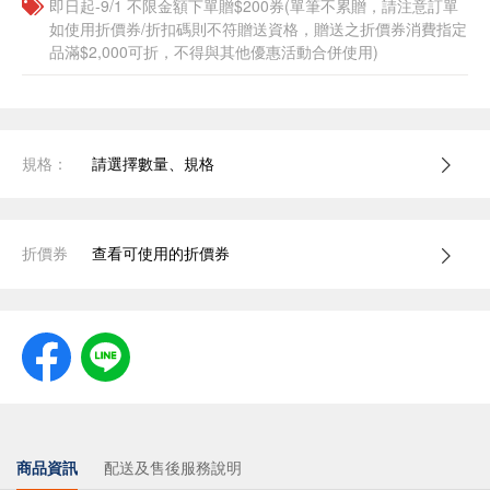
即日起-9/1 不限金額下單贈$200券(單筆不累贈，請注意訂單
如使用折價券/折扣碼則不符贈送資格，贈送之折價券消費指定
品滿$2,000可折，不得與其他優惠活動合併使用)
規格：
請選擇數量、規格
折價券
查看可使用的折價券
商品資訊
配送及售後服務說明