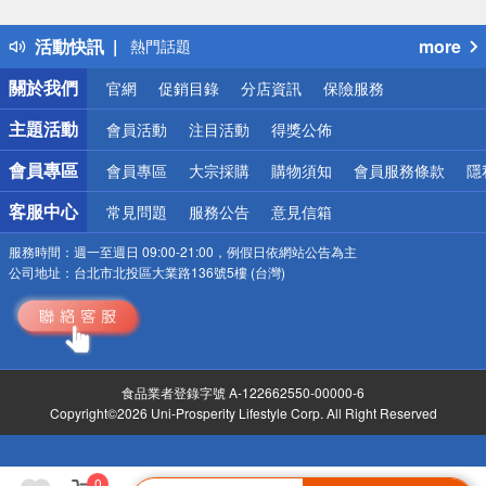
詐騙網頁！請小心！
得獎公告
活動快訊
more
熱門話題
銀行優惠
關於我們
官網
促銷目錄
分店資訊
保險服務
偏遠地區配送
詐騙網頁！請小心！
主題活動
會員活動
注目活動
得獎公佈
會員專區
會員專區
大宗採購
購物須知
會員服務條款
隱
客服中心
常見問題
服務公告
意見信箱
服務時間：
週一至週日 09:00-21:00，例假日依網站公告為主
公司地址：
台北市北投區大業路136號5樓 (台灣)
食品業者登錄字號 A-122662550-00000-6
Copyright©2026 Uni-Prosperity Lifestyle Corp. All Right Reserved
0