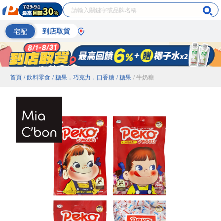
宅配
到店取貨
首頁
/ 飲料零食
/ 糖果．巧克力．口香糖
/ 糖果
/ 牛奶糖