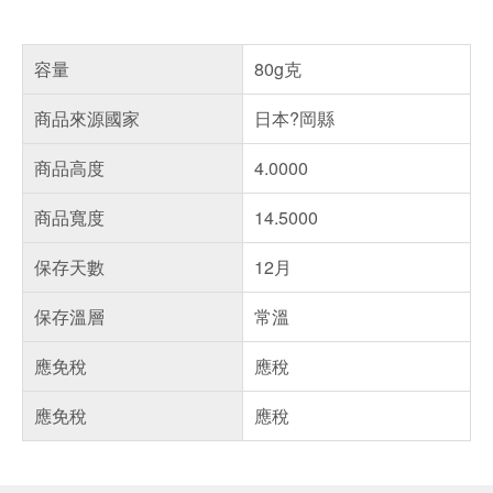
容量
80g克
商品來源國家
日本?岡縣
商品高度
4.0000
商品寬度
14.5000
保存天數
12月
保存溫層
常溫
應免稅
應稅
應免稅
應稅
偏遠地區配送