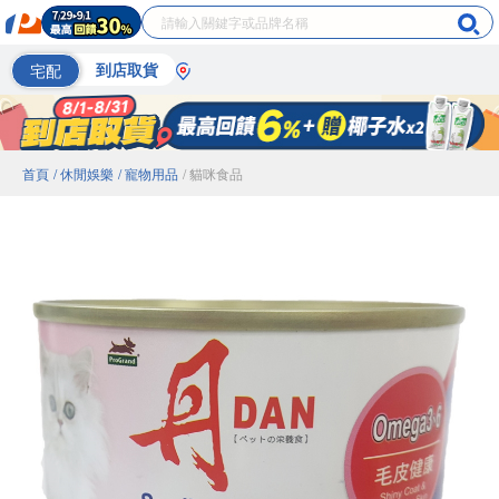
宅配
到店取貨
首頁
/ 休閒娛樂
/ 寵物用品
/ 貓咪食品