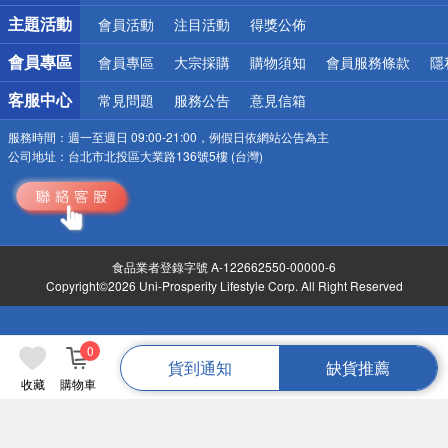
詐騙網頁！請小心！
主題活動
會員活動
注目活動
得獎公佈
會員專區
會員專區
大宗採購
購物須知
會員服務條款
隱
客服中心
常見問題
服務公告
意見信箱
服務時間：
週一至週日 09:00-21:00，例假日依網站公告為主
公司地址：
台北市北投區大業路136號5樓 (台灣)
食品業者登錄字號 A-122662550-00000-6
Copyright©2026 Uni-Prosperity Lifestyle Corp. All Right Reserved
0
貨到通知
缺貨推薦
收藏
購物車