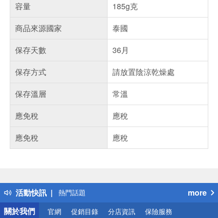
容量
185g克
商品來源國家
泰國
保存天數
36月
保存方式
請放置陰涼乾燥處
保存溫層
常溫
應免稅
應稅
應免稅
應稅
偏遠地區配送
詐騙網頁！請小心！
得獎公告
活動快訊
more
熱門話題
銀行優惠
關於我們
官網
促銷目錄
分店資訊
保險服務
偏遠地區配送