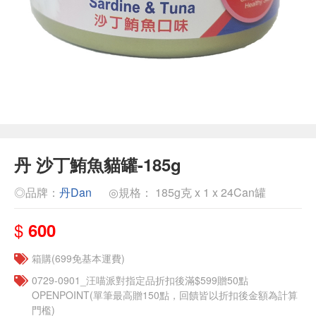
丹 沙丁鮪魚貓罐-185g
◎品牌：
丹Dan
◎規格： 185g克 x 1 x 24Can罐
$
600
箱購(699免基本運費)
0729-0901_汪喵派對指定品折扣後滿$599贈50點
OPENPOINT(單筆最高贈150點，回饋皆以折扣後金額為計算
門檻)