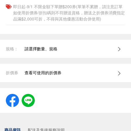
即日起-9/1 不限金額下單贈$200券(單筆不累贈，請注意訂單
如使用折價券/折扣碼則不符贈送資格，贈送之折價券消費指定
品滿$2,000可折，不得與其他優惠活動合併使用)
規格：
請選擇數量、規格
折價券
查看可使用的折價券
商品資訊
配送及售後服務說明