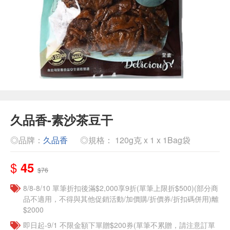
久品香-素沙茶豆干
◎品牌：
久品香
◎規格： 120g克 x 1 x 1Bag袋
$
45
$76
8/8-8/10 單筆折扣後滿$2,000享9折(單筆上限折$500)(部分商
品不適用，不得與其他促銷活動/加價購/折價券/折扣碼併用)離
$2000
即日起-9/1 不限金額下單贈$200券(單筆不累贈，請注意訂單