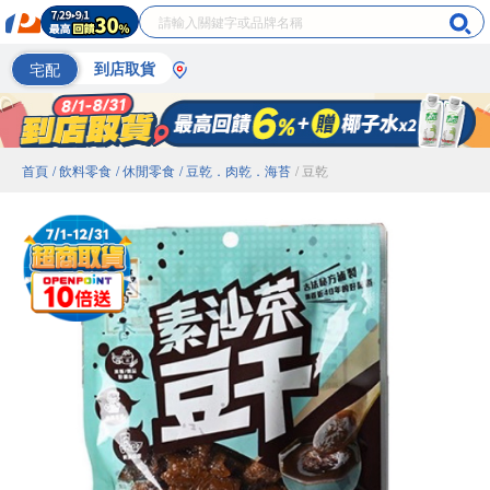
宅配
到店取貨
首頁
/ 飲料零食
/ 休閒零食
/ 豆乾．肉乾．海苔
/ 豆乾