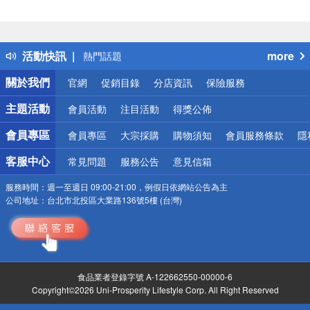
偏遠地區配送
詐騙網頁！請小心！
得獎公告
活動快訊
more
熱門話題
銀行優惠
關於我們
官網
促銷目錄
分店資訊
保險服務
偏遠地區配送
詐騙網頁！請小心！
主題活動
會員活動
注目活動
得獎公佈
會員專區
會員專區
大宗採購
購物須知
會員服務條款
隱
客服中心
常見問題
服務公告
意見信箱
服務時間：
週一至週日 09:00-21:00，例假日依網站公告為主
公司地址：
台北市北投區大業路136號5樓 (台灣)
食品業者登錄字號 A-122662550-00000-6
Copyright©2026 Uni-Prosperity Lifestyle Corp. All Right Reserved