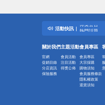
偏遠地區配
詐騙網頁！
得獎公告
活動快訊
熱門話題
銀行優惠
偏遠地區配
關於我們
主題活動
會員專區
詐騙網頁！
官網
會員活動
會員專區
促銷目錄
注目活動
大宗採購
分店資訊
得獎公佈
購物須知
保險服務
會員服務條款
隱私權政策
退貨須知