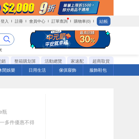
結帳
登入
註冊
會員中心
訂單查詢
購物車(0)
米
促銷
整箱購划算
活動總覽
家速配
超商取貨
休閒娛樂
日用生活
傢俱寢飾
服飾鞋包
le瓶
送一多件優惠不得