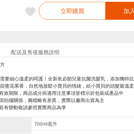
立即購買
加
配送及售後服務說明
方
需要細心溫柔的呵護！全新依必朗兒童抗菌洗髮乳，添加獨特抗菌配方C
甜蜜花果香，自然地放鬆小寶貝的情緒，給小寶貝的頭髮最溫柔
與有效期限，商品成分與適用注意事項皆標示於包裝或產品中
頁因拍攝關係，圖檔略有差異，實際以廠商出貨為主
案若有變動敬請參照實際商品為準
700ml毫升