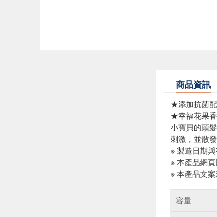
商品資訊
★添加抗菌配
★幸福花果香
小寶貝的頭髮
刺激，並散發
※ 製造日期
※ 本產品網
※ 本產品文
容量