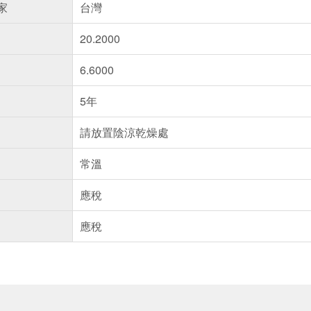
家
台灣
20.2000
6.6000
5年
請放置陰涼乾燥處
常溫
應稅
應稅