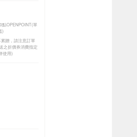
OPENPOINT(單
)
筆不累贈，請注意訂單
贈送之折價券消費指定
併使用)