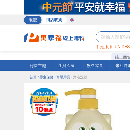
宅配
到店取貨
中元拜拜
UNIDES
巧克力
罐頭
咖啡
線上商
好康主題
生鮮冷凍
飲料零食
米油沖
首頁
/ 嬰童保健
/ 育嬰用品
/ 沐浴洗髮