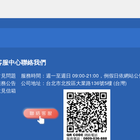
送
請小心！
送
客服中心
聯絡我們
請小心！
常見問題
服務時間：
週一至週日 09:00-21:00，例假日依網站
服務公告
公司地址：
台北市北投區大業路136號5樓 (台灣)
意見信箱