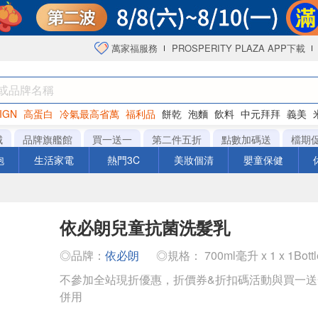
萬家福服務
PROSPERITY PLAZA APP下載
IGN
高蛋白
冷氣最高省萬
福利品
餅乾
泡麵
飲料
中元拜拜
義美
海苔
城
品牌旗艦館
買一送一
第二件五折
點數加碼送
檔期
泡
生活家電
熱門3C
美妝個清
嬰童保健
依必朗兒童抗菌洗髮乳
◎品牌：
依必朗
◎規格： 700ml毫升 x 1 x 1Bott
不參加全站現折優惠，折價券&折扣碼活動與買一
併用