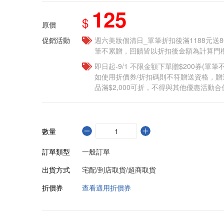
125
$
原價
促銷活動
週六美妝個清日_單筆折扣後滿1188元送80點
筆不累贈，回饋皆以折扣後金額為計算門檻
即日起-9/1 不限金額下單贈$200券(單
如使用折價券/折扣碼則不符贈送資格，
品滿$2,000可折，不得與其他優惠活動合
數量
訂單類型
一般訂單
出貨方式
宅配/到店取貨/超商取貨
折價券
查看適用折價券