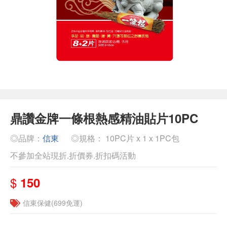
鼎讚金牌一條根熱感精油貼片10PC
◎品牌：
信東
◎規格： 10PC片 x 1 x 1PC包
不參加全站現折.折價券.折扣碼活動
$
150
信東保健(699免運)