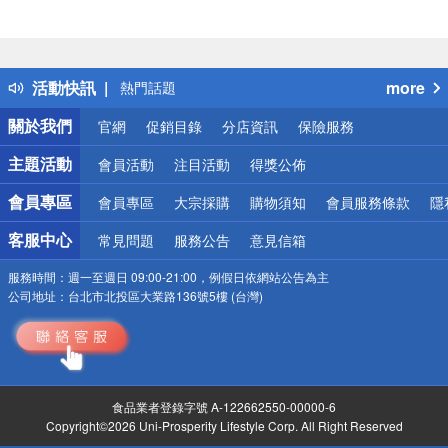
偏遠地區配送
詐騙網頁！請小心！
得獎公告
活動快訊
more
熱門話題
銀行優惠
關於我們
官網
促銷目錄
分店資訊
保險服務
偏遠地區配送
詐騙網頁！請小心！
主題活動
會員活動
注目活動
得獎公佈
會員專區
會員專區
大宗採購
購物須知
會員服務條款
隱
客服中心
常見問題
服務公告
意見信箱
服務時間：
週一至週日 09:00-21:00，例假日依網站公告為主
公司地址：
台北市北投區大業路136號5樓 (台灣)
食品業者登錄字號 A-122662550-00000-6
Copyright©2026 Uni-Prosperity Lifestyle Corp. All Right Reserved