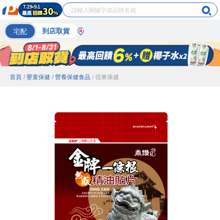
宅配
到店取貨
首頁
/ 嬰童保健
/ 營養保健食品
/ 信東保健