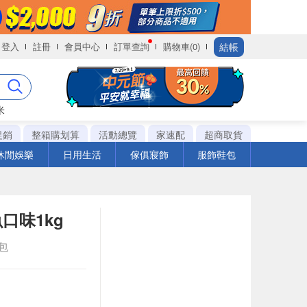
結帳
登入
註冊
會員中心
訂單查詢
購物車(0)
米
促銷
整箱購划算
活動總覽
家速配
超商取貨
休閒娛樂
日用生活
傢俱寢飾
服飾鞋包
口味1kg
g包