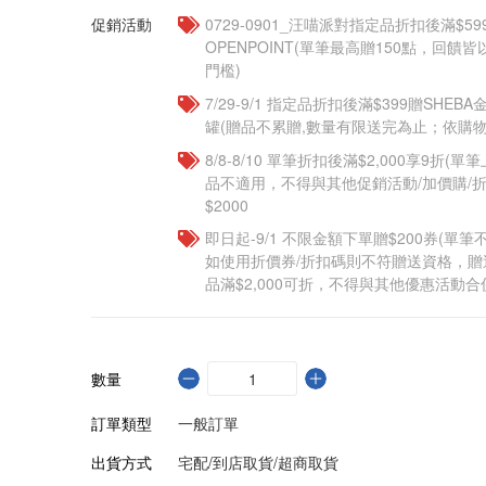
促銷活動
0729-0901_汪喵派對指定品折扣後滿$59
OPENPOINT(單筆最高贈150點，回
門檻)
7/29-9/1 指定品折扣後滿$399贈SHEB
罐(贈品不累贈,數量有限送完為止；依購物
8/8-8/10 單筆折扣後滿$2,000享9折(單
品不適用，不得與其他促銷活動/加價購/折
$2000
即日起-9/1 不限金額下單贈$200券(單
如使用折價券/折扣碼則不符贈送資格，
品滿$2,000可折，不得與其他優惠活動合
數量
訂單類型
一般訂單
出貨方式
宅配/到店取貨/超商取貨