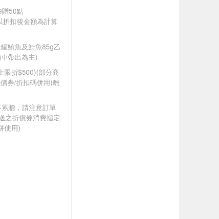
9贈50點
饋皆以折扣後金額為計算
A金罐鮪魚及鮭魚85g乙
車帶出為主)
筆上限折$500)(部分商
價券/折扣碼併用)離
筆不累贈，請注意訂單
贈送之折價券消費指定
併使用)