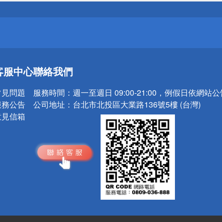
請小心！
送
客服中心
聯絡我們
請小心！
常見問題
服務時間：
週一至週日 09:00-21:00，例假日依網站
服務公告
公司地址：
台北市北投區大業路136號5樓 (台灣)
意見信箱