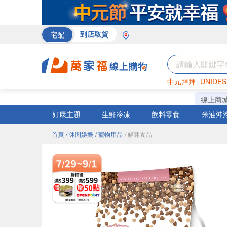
宅配
到店取貨
中元拜拜
UNIDES
巧克力
罐頭
海苔
線上商
好康主題
生鮮冷凍
飲料零食
米油沖
首頁
/ 休閒娛樂
/ 寵物用品
/ 貓咪食品