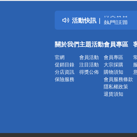
詐騙網頁！
得獎公告
活動快訊
熱門話題
銀行優惠
偏遠地區配
關於我們
主題活動
會員專區
詐騙網頁！
官網
會員活動
會員專區
促銷目錄
注目活動
大宗採購
分店資訊
得獎公佈
購物須知
保險服務
會員服務條款
隱私權政策
退貨須知