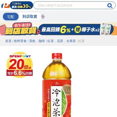
宅配
到店取貨
首頁
/ 飲料零食
/ 茶飲．咖啡
/ 紅茶．花茶．水果茶
/ 紅茶