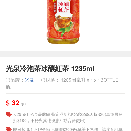
光泉冷泡茶冰釀紅茶 1235ml
◎品牌：
光泉
◎規格： 1235ml毫升 x 1 x 1BOTTLE
瓶
$
32
$36
7/29-9/1 光泉品牌館 指定品折扣後滿$299現折$20(單筆最高
折$100，不得與其他優惠活動合併使用)
即日起-9/1 不限金額下單贈$200券(單筆不累贈，請注意訂單