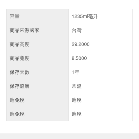
容量
1235ml毫升
商品來源國家
台灣
商品高度
29.2000
商品寬度
8.5000
保存天數
1年
保存溫層
常溫
應免稅
應稅
應免稅
應稅
偏遠地區配送
詐騙網頁！請小心！