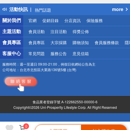
得獎公告
活動快訊
more
熱門話題
銀行優惠
關於我們
官網
促銷目錄
分店資訊
保險服務
偏遠地區配送
詐騙網頁！請小心！
主題活動
會員活動
注目活動
得獎公佈
會員專區
會員專區
大宗採購
購物須知
會員服務條款
隱
客服中心
常見問題
服務公告
意見信箱
服務時間：
週一至週日 09:00-21:00，例假日依網站公告為主
公司地址：
台北市北投區大業路136號5樓 (台灣)
食品業者登錄字號 A-122662550-00000-6
Copyright©2026 Uni-Prosperity Lifestyle Corp. All Right Reserved
0