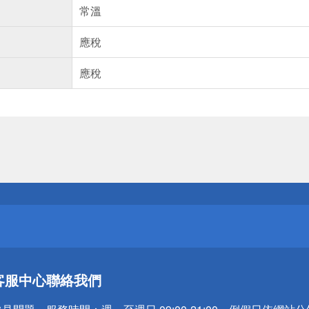
常溫
應稅
應稅
送
請小心！
送
客服中心
聯絡我們
請小心！