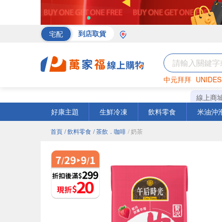
宅配
到店取貨
中元拜拜
UNIDES
海苔
巧克力
罐頭
線上商
好康主題
生鮮冷凍
飲料零食
米油沖
首頁
/ 飲料零食
/ 茶飲．咖啡
/ 奶茶