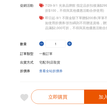
促銷活動
7/29-9/1 光泉品牌館 指定品折扣後滿$2
折$100，不得與其他優惠活動合併使用)
即日起-9/1 不限金額下單贈$200券(單
如使用折價券/折扣碼則不符贈送資格，
品滿$2,000可折，不得與其他優惠活動合
數量
訂單類型
一般訂單
出貨方式
宅配/到店取貨
折價券
查看全站折價券
立即購買
加