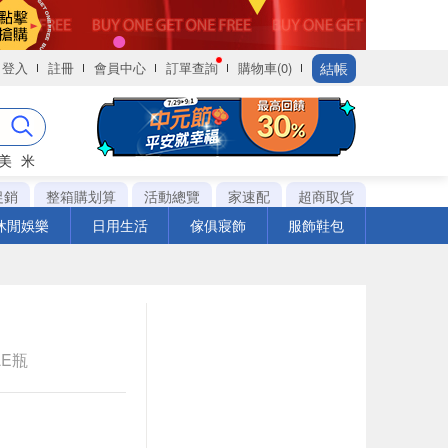
結帳
登入
註冊
會員中心
訂單查詢
購物車(0)
美
米
促銷
整箱購划算
活動總覽
家速配
超商取貨
休閒娛樂
日用生活
傢俱寢飾
服飾鞋包
LE瓶