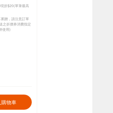
99現折$20(單筆最高
筆不累贈，請注意訂單
贈送之折價券消費指定
併使用)
入購物車