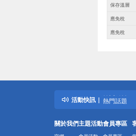
保存溫層
應免稅
應免稅
偏遠地區配
詐騙網頁！
得獎公告
活動快訊
熱門話題
銀行優惠
偏遠地區配
關於我們
主題活動
會員專區
詐騙網頁！