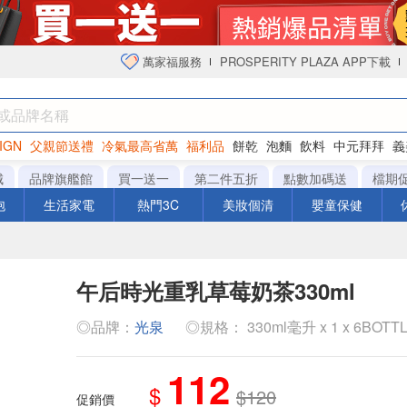
萬家福服務
PROSPERITY PLAZA APP下載
IGN
父親節送禮
冷氣最高省萬
福利品
餅乾
泡麵
飲料
中元拜拜
義
衛生紙
城
品牌旗艦館
買一送一
第二件五折
點數加碼送
檔期
泡
生活家電
熱門3C
美妝個清
嬰童保健
午后時光重乳草莓奶茶330ml
◎品牌：
光泉
◎規格： 330ml毫升 x 1 x 6BOTT
112
$
$120
促銷價