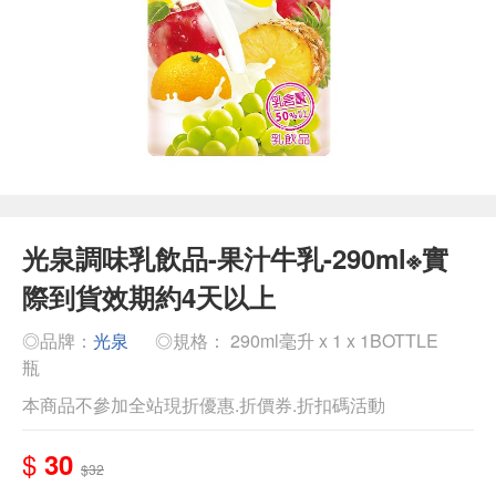
光泉調味乳飲品-果汁牛乳-290ml※實
際到貨效期約4天以上
◎品牌：
光泉
◎規格： 290ml毫升 x 1 x 1BOTTLE
瓶
本商品不參加全站現折優惠.折價券.折扣碼活動
$
30
$32