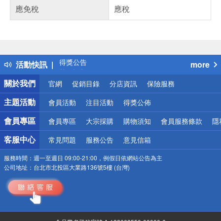
應免稅
應稅
偏遠地區配送
詐騙網頁！請小心！
得獎公告
活動快訊
more
熱門話題
銀行優惠
關於我們
官網
促銷目錄
分店資訊
保險服務
偏遠地區配送
詐騙網頁！請小心！
主題活動
會員活動
注目活動
得獎公佈
會員專區
會員專區
大宗採購
購物須知
會員服務條款
隱
客服中心
常見問題
服務公告
意見信箱
服務時間：
週一至週日 09:00-21:00，例假日依網站公告為主
公司地址：
台北市北投區大業路136號5樓 (台灣)