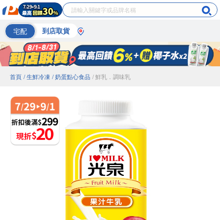
宅配
到店取貨
首頁
/ 生鮮冷凍
/ 奶蛋點心食品
/ 鮮乳．調味乳