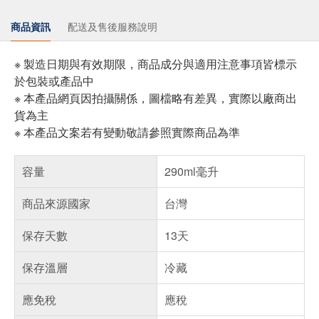
商品資訊
配送及售後服務說明
※ 製造日期與有效期限，商品成分與適用注意事項皆標示
於包裝或產品中
※ 本產品網頁因拍攝關係，圖檔略有差異，實際以廠商出
貨為主
※ 本產品文案若有變動敬請參照實際商品為準
容量
290ml毫升
商品來源國家
台灣
保存天數
13天
保存溫層
冷藏
應免稅
應稅