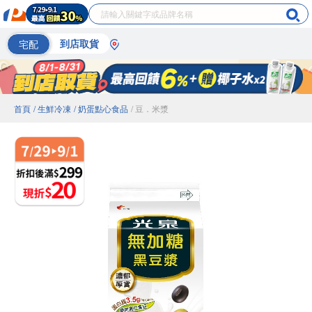
宅配
到店取貨
首頁
/ 生鮮冷凍
/ 奶蛋點心食品
/ 豆．米漿