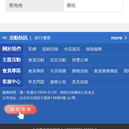
應免稅
應稅
偏遠地區配送
詐騙網頁！請小心！
得獎公告
熱門話題
活動快訊
more
銀行優惠
偏遠地區配送
關於我們
官網
促銷目錄
分店資訊
保險服務
詐騙網頁！請小心！
主題活動
會員活動
注目活動
得獎公佈
會員專區
會員專區
大宗採購
購物須知
會員服務條款
隱
客服中心
常見問題
服務公告
意見信箱
服務時間：
週一至週日 09:00-21:00，例假日依網站公告為主
公司地址：
台北市北投區大業路136號5樓 (台灣)