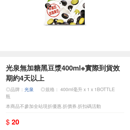
光泉無加糖黑豆漿400ml※實際到貨效
期約4天以上
◎品牌：
光泉
◎規格： 400ml毫升 x 1 x 1BOTTLE
瓶
本商品不參加全站現折優惠.折價券.折扣碼活動
$
20