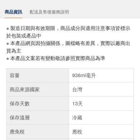
商品資訊
配送及售後服務說明
※ 製造日期與有效期限，商品成分與適用注意事項皆標示
於包裝或產品中
※ 本產品網頁因拍攝關係，圖檔略有差異，實際以廠商出
貨為主
※ 本產品文案若有變動敬請參照實際商品為準
容量
936ml毫升
商品來源國家
台灣
保存天數
13天
保存溫層
冷藏
應免稅
應稅