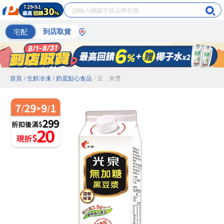
宅配
到店取貨
首頁
/ 生鮮冷凍
/ 奶蛋點心食品
/ 豆．米漿