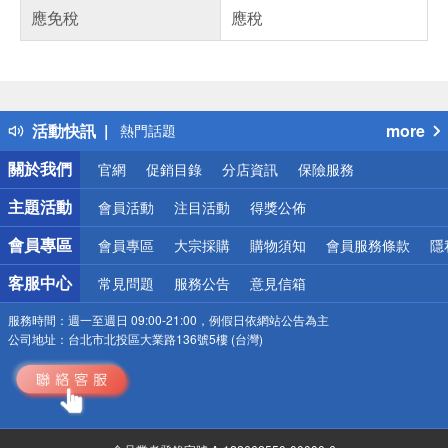
應免稅
應稅
偏遠地區配送
詐騙網頁！請小心！
得獎公告
活動快訊
more
熱門話題
銀行優惠
關於我們
官網
促銷目錄
分店資訊
保險服務
偏遠地區配送
詐騙網頁！請小心！
主題活動
會員活動
注目活動
得獎公佈
會員專區
會員專區
大宗採購
購物須知
會員服務條款
隱
客服中心
常見問題
服務公告
意見信箱
服務時間：
週一至週日 09:00-21:00，例假日依網站公告為主
公司地址：
台北市北投區大業路136號5樓 (台灣)