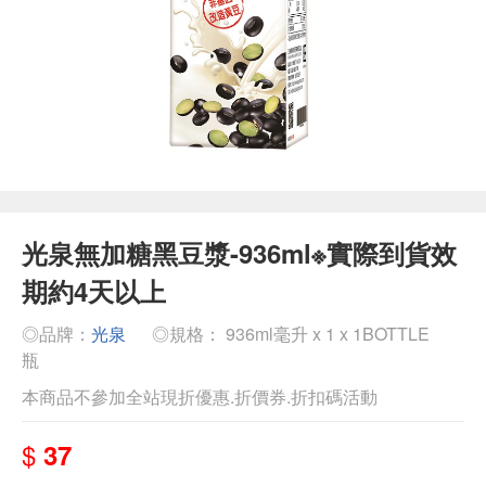
光泉無加糖黑豆漿-936ml※實際到貨效
期約4天以上
◎品牌：
光泉
◎規格： 936ml毫升 x 1 x 1BOTTLE
瓶
本商品不參加全站現折優惠.折價券.折扣碼活動
$
37