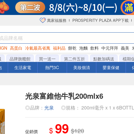
萬家福服務
PROSPERITY PLAZA APP下載
IGN
高蛋白
冷氣最高省萬
福利品
餅乾
泡麵
飲料
中元拜拜
義美
海苔
城
品牌旗艦館
買一送一
第二件五折
點數加碼送
檔期
泡
生活家電
熱門3C
美妝個清
嬰童保健
光泉富維他牛乳200mlx6
◎品牌：
光泉
◎規格： 200ml毫升 x 1 x 6BOTT
99
$
$120
促銷價