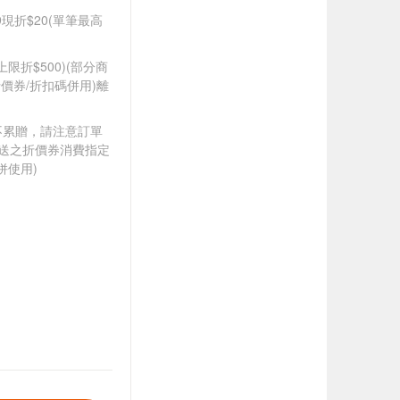
99現折$20(單筆最高
筆上限折$500)(部分商
價券/折扣碼併用)離
筆不累贈，請注意訂單
贈送之折價券消費指定
併使用)