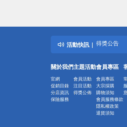
偏遠地區配
詐騙網頁！
得獎公告
活動快訊
熱門話題
銀行優惠
偏遠地區配
關於我們
主題活動
會員專區
詐騙網頁！
官網
會員活動
會員專區
促銷目錄
注目活動
大宗採購
分店資訊
得獎公佈
購物須知
保險服務
會員服務條款
隱私權政策
退貨須知