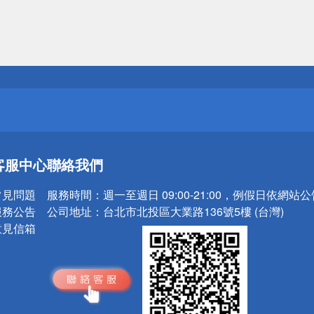
送
請小心！
送
客服中心
聯絡我們
請小心！
常見問題
服務時間：
週一至週日 09:00-21:00，例假日依網站
服務公告
公司地址：
台北市北投區大業路136號5樓 (台灣)
意見信箱