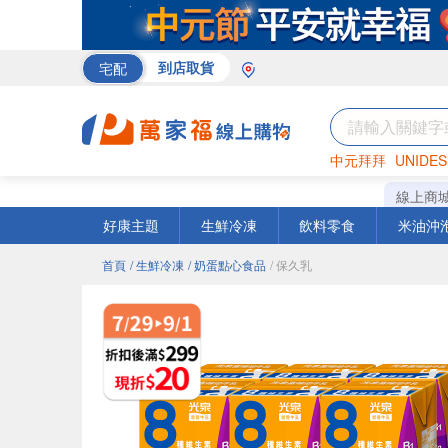
宅配
到店取貨
中元拜拜
UNIDES
巧克力
罐頭
咖啡
線上商
好康主題
生鮮冷凍
飲料零食
米油沖
首頁
/ 生鮮冷凍
/ 奶蛋點心食品
/ 保久乳