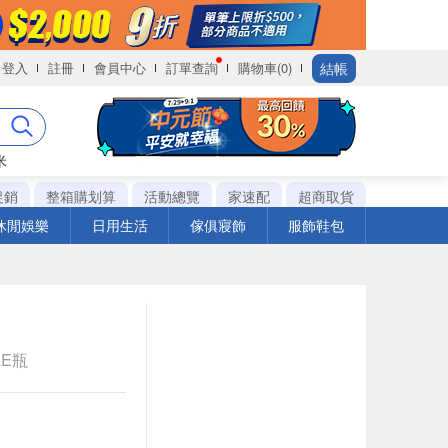
結帳
登入
註冊
會員中心
訂單查詢
購物車(0)
米
促銷
整箱購划算
活動總覽
家速配
超商取貨
休閒娛樂
日用生活
傢俱寢飾
服飾鞋包
LE瓶