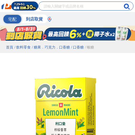
宅配
到店取貨
首頁
/ 飲料零食
/ 糖果．巧克力．口香糖
/ 口香糖
/ 喉糖