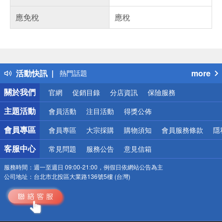
應免稅
應稅
偏遠地區配送
詐騙網頁！請小心！
得獎公告
活動快訊
more
熱門話題
銀行優惠
關於我們
官網
促銷目錄
分店資訊
保險服務
偏遠地區配送
詐騙網頁！請小心！
主題活動
會員活動
注目活動
得獎公佈
會員專區
會員專區
大宗採購
購物須知
會員服務條款
隱
客服中心
常見問題
服務公告
意見信箱
服務時間：
週一至週日 09:00-21:00，例假日依網站公告為主
公司地址：
台北市北投區大業路136號5樓 (台灣)