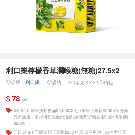
利口樂檸檬香草潤喉糖(無糖)27.5x2
◎品牌：
利口樂
◎規格： 27.5g克 x 2 x 1Bag包
$
78
$83
8/8-8/10 單筆折扣後滿$2,000享9折(單筆上限折$500)(部分商
品不適用，不得與其他促銷活動/加價購/折價券/折扣碼併用)離
$2000
即日起-9/1 不限金額下單贈$200券(單筆不累贈，請注意訂單