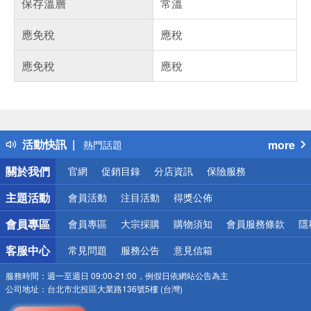
保存溫層
常溫
應免稅
應稅
應免稅
應稅
偏遠地區配送
詐騙網頁！請小心！
得獎公告
活動快訊
more
熱門話題
銀行優惠
關於我們
官網
促銷目錄
分店資訊
保險服務
偏遠地區配送
詐騙網頁！請小心！
主題活動
會員活動
注目活動
得獎公佈
會員專區
會員專區
大宗採購
購物須知
會員服務條款
隱
客服中心
常見問題
服務公告
意見信箱
服務時間：
週一至週日 09:00-21:00，例假日依網站公告為主
公司地址：
台北市北投區大業路136號5樓 (台灣)