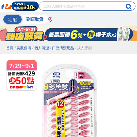
宅配
到店取貨
首頁
/ 美妝個清
/ 個人清潔
/ 口腔清潔用品
/ 成人牙刷