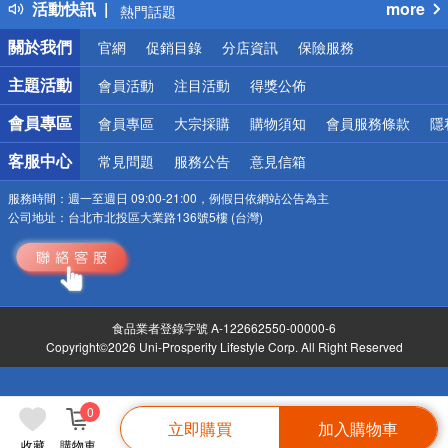
活動快訊
more
熱門話題
銀行優惠
關於我們
官網
促銷目錄
分店資訊
保險服務
偏遠地區配送
詐騙網頁！請小心！
主題活動
會員活動
注目活動
得獎公佈
會員專區
會員專區
大宗採購
購物須知
會員服務條款
隱
客服中心
常見問題
服務公告
意見信箱
服務時間：
週一至週日 09:00-21:00，例假日依網站公告為主
公司地址：
台北市北投區大業路136號5樓 (台灣)
食品業者登錄字號 A-122662550-00000-6
Copyright©2026 Uni-Prosperity Lifestyle Corp. All Right Reserved
0
立即購買
加入購物車
收藏
購物車