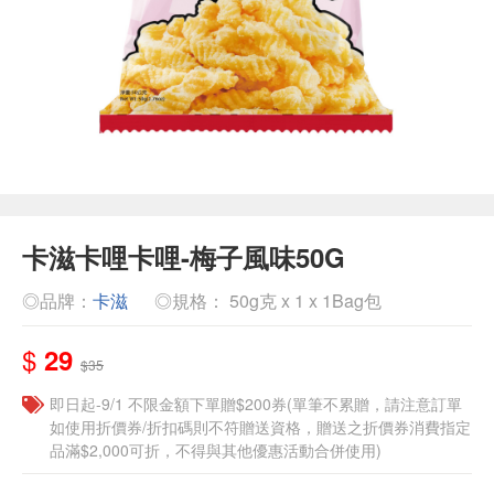
卡滋卡哩卡哩-梅子風味50G
◎品牌：
卡滋
◎規格： 50g克 x 1 x 1Bag包
$
29
$35
即日起-9/1 不限金額下單贈$200券(單筆不累贈，請注意訂單
如使用折價券/折扣碼則不符贈送資格，贈送之折價券消費指定
品滿$2,000可折，不得與其他優惠活動合併使用)