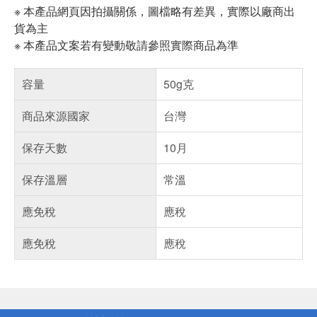
※ 本產品網頁因拍攝關係，圖檔略有差異，實際以廠商出
貨為主
※ 本產品文案若有變動敬請參照實際商品為準
容量
50g克
商品來源國家
台灣
保存天數
10月
保存溫層
常溫
應免稅
應稅
應免稅
應稅
偏遠地區配送
詐騙網頁！請小心！
得獎公告