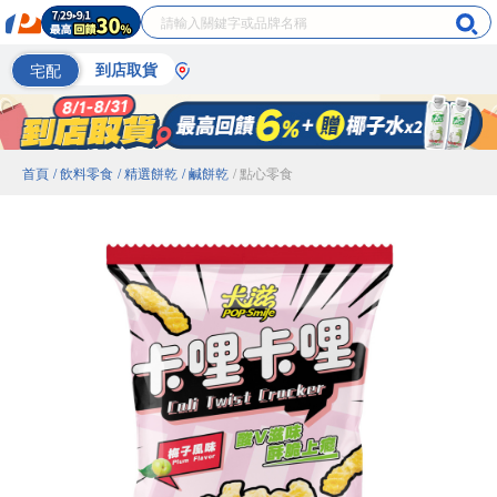
宅配
到店取貨
首頁
/ 飲料零食
/ 精選餅乾
/ 鹹餅乾
/ 點心零食